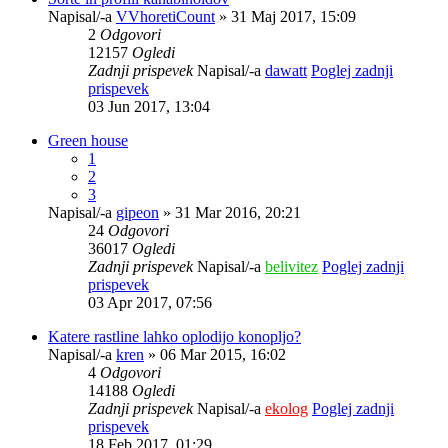
Napisal/-a
VVhoretiCount
» 31 Maj 2017, 15:09
2
Odgovori
12157
Ogledi
Zadnji prispevek
Napisal/-a
dawatt
Poglej zadnji
prispevek
03 Jun 2017, 13:04
Green house
1
2
3
Napisal/-a
gipeon
» 31 Mar 2016, 20:21
24
Odgovori
36017
Ogledi
Zadnji prispevek
Napisal/-a
belivitez
Poglej zadnji
prispevek
03 Apr 2017, 07:56
Katere rastline lahko oplodijo konopljo?
Napisal/-a
kren
» 06 Mar 2015, 16:02
4
Odgovori
14188
Ogledi
Zadnji prispevek
Napisal/-a
ekolog
Poglej zadnji
prispevek
18 Feb 2017, 01:29