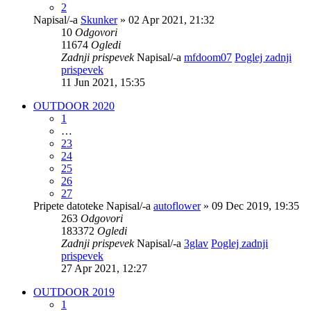
2
Napisal/-a
Skunker
» 02 Apr 2021, 21:32
10
Odgovori
11674
Ogledi
Zadnji prispevek
Napisal/-a
mfdoom07
Poglej zadnji
prispevek
11 Jun 2021, 15:35
OUTDOOR 2020
1
…
23
24
25
26
27
Pripete datoteke
Napisal/-a
autoflower
» 09 Dec 2019, 19:35
263
Odgovori
183372
Ogledi
Zadnji prispevek
Napisal/-a
3glav
Poglej zadnji
prispevek
27 Apr 2021, 12:27
OUTDOOR 2019
1