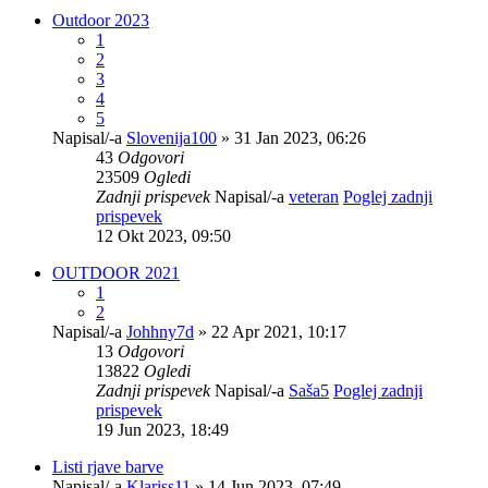
Outdoor 2023
1
2
3
4
5
Napisal/-a
Slovenija100
» 31 Jan 2023, 06:26
43
Odgovori
23509
Ogledi
Zadnji prispevek
Napisal/-a
veteran
Poglej zadnji
prispevek
12 Okt 2023, 09:50
OUTDOOR 2021
1
2
Napisal/-a
Johhny7d
» 22 Apr 2021, 10:17
13
Odgovori
13822
Ogledi
Zadnji prispevek
Napisal/-a
Saša5
Poglej zadnji
prispevek
19 Jun 2023, 18:49
Listi rjave barve
Napisal/-a
Klariss11
» 14 Jun 2023, 07:49