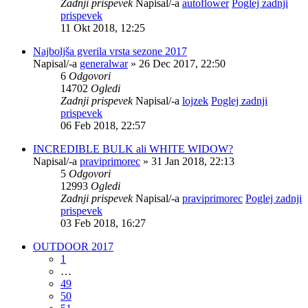
Zadnji prispevek
Napisal/-a
autoflower
Poglej zadnji
prispevek
11 Okt 2018, 12:25
Najboljša gverila vrsta sezone 2017
Napisal/-a
generalwar
» 26 Dec 2017, 22:50
6
Odgovori
14702
Ogledi
Zadnji prispevek
Napisal/-a
lojzek
Poglej zadnji
prispevek
06 Feb 2018, 22:57
INCREDIBLE BULK ali WHITE WIDOW?
Napisal/-a
praviprimorec
» 31 Jan 2018, 22:13
5
Odgovori
12993
Ogledi
Zadnji prispevek
Napisal/-a
praviprimorec
Poglej zadnji
prispevek
03 Feb 2018, 16:27
OUTDOOR 2017
1
…
49
50