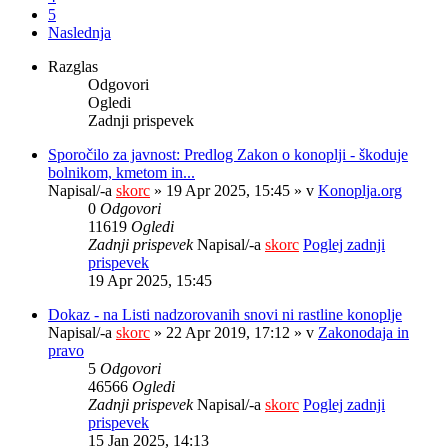
5
Naslednja
Razglas
Odgovori
Ogledi
Zadnji prispevek
Sporočilo za javnost: Predlog Zakon o konoplji - škoduje
bolnikom, kmetom in...
Napisal/-a
skorc
» 19 Apr 2025, 15:45 » v
Konoplja.org
0
Odgovori
11619
Ogledi
Zadnji prispevek
Napisal/-a
skorc
Poglej zadnji
prispevek
19 Apr 2025, 15:45
Dokaz - na Listi nadzorovanih snovi ni rastline konoplje
Napisal/-a
skorc
» 22 Apr 2019, 17:12 » v
Zakonodaja in
pravo
5
Odgovori
46566
Ogledi
Zadnji prispevek
Napisal/-a
skorc
Poglej zadnji
prispevek
15 Jan 2025, 14:13