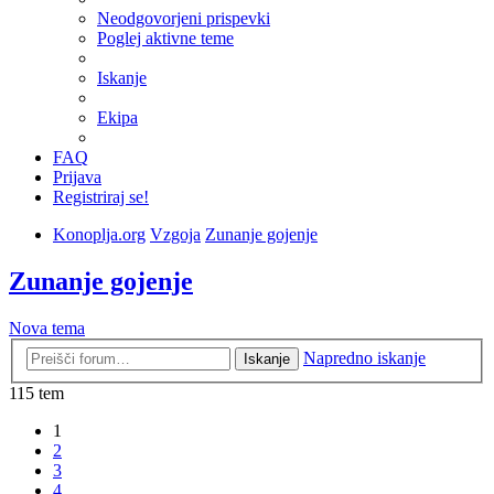
Neodgovorjeni prispevki
Poglej aktivne teme
Iskanje
Ekipa
FAQ
Prijava
Registriraj se!
Konoplja.org
Vzgoja
Zunanje gojenje
Zunanje gojenje
Nova tema
Napredno iskanje
Iskanje
115 tem
1
2
3
4