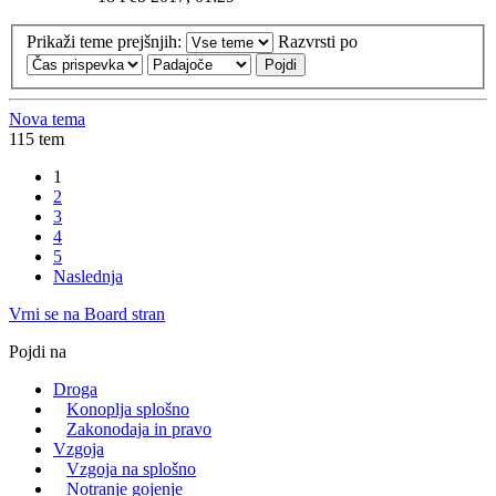
Prikaži teme prejšnjih:
Razvrsti po
Nova tema
115 tem
1
2
3
4
5
Naslednja
Vrni se na Board stran
Pojdi na
Droga
Konoplja splošno
Zakonodaja in pravo
Vzgoja
Vzgoja na splošno
Notranje gojenje