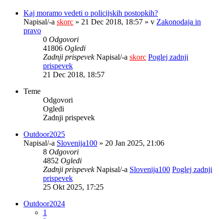
Kaj moramo vedeti o policijskih postopkih?
Napisal/-a
skorc
» 21 Dec 2018, 18:57 » v
Zakonodaja in
pravo
0
Odgovori
41806
Ogledi
Zadnji prispevek
Napisal/-a
skorc
Poglej zadnji
prispevek
21 Dec 2018, 18:57
Teme
Odgovori
Ogledi
Zadnji prispevek
Outdoor2025
Napisal/-a
Slovenija100
» 20 Jan 2025, 21:06
8
Odgovori
4852
Ogledi
Zadnji prispevek
Napisal/-a
Slovenija100
Poglej zadnji
prispevek
25 Okt 2025, 17:25
Outdoor2024
1