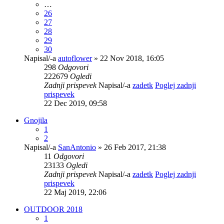
…
26
27
28
29
30
Napisal/-a
autoflower
» 22 Nov 2018, 16:05
298
Odgovori
222679
Ogledi
Zadnji prispevek
Napisal/-a
zadetk
Poglej zadnji
prispevek
22 Dec 2019, 09:58
Gnojila
1
2
Napisal/-a
SanAntonio
» 26 Feb 2017, 21:38
11
Odgovori
23133
Ogledi
Zadnji prispevek
Napisal/-a
zadetk
Poglej zadnji
prispevek
22 Maj 2019, 22:06
OUTDOOR 2018
1