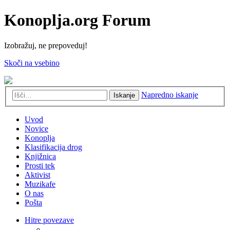
Konoplja.org Forum
Izobražuj, ne prepoveduj!
Skoči na vsebino
Napredno iskanje
Iskanje
Uvod
Novice
Konoplja
Klasifikacija drog
Knjižnica
Prosti tek
Aktivist
Muzikafe
O nas
Pošta
Hitre povezave