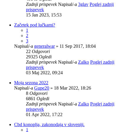
Zadnji prispevek
Napisal/-a
3glav
Poglej zadnji
prispevek
15 Jan 2023, 15:53
Začetek pod lučkami?
1
2
3
Napisal/-a
generalwar
» 11 Sep 2017, 18:04
22
Odgovori
29325
Ogledi
Zadnji prispevek
Napisal/-a
Zalko
Poglej zadnji
prispevek
03 Maj 2022, 09:24
Moja sezona 2022
Napisal/-a
Gupe20
» 18 Mar 2022, 18:26
8
Odgovori
6861
Ogledi
Zadnji prispevek
Napisal/-a
Zalko
Poglej zadnji
prispevek
01 Apr 2022, 17:22
Cbd konoplja, zakonodaja v sloveniji.
1