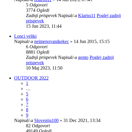
5
Odgovori
3774
Ogledi
Zadnji prispevek
Napisal/-a
Klariss11
Poglej zadnji
prispevek
15 Jun 2023, 11:44
Lonci veliki
Napisal/-a
neimenovanikekec
» 14 Jun 2015, 15:15
6
Odgovori
8881
Ogledi
Zadnji prispevek
Napisal/-a
gento
Poglej zadnji
prispevek
10 Maj 2023, 11:50
OUTDOOR 2022
1
…
5
6
7
8
9
Napisal/-a
Slovenija100
» 31 Dec 2021, 13:34
82
Odgovori
49149
Ogledi