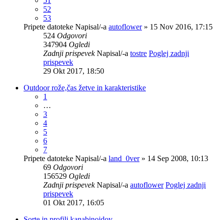
51
52
53
Pripete datoteke
Napisal/-a
autoflower
» 15 Nov 2016, 17:15
524
Odgovori
347904
Ogledi
Zadnji prispevek
Napisal/-a
tostre
Poglej zadnji
prispevek
29 Okt 2017, 18:50
Outdoor rože,čas žetve in karakteristike
1
…
3
4
5
6
7
Pripete datoteke
Napisal/-a
land_0ver
» 14 Sep 2008, 10:13
69
Odgovori
156529
Ogledi
Zadnji prispevek
Napisal/-a
autoflower
Poglej zadnji
prispevek
01 Okt 2017, 16:05
Sorte in profili kanabinoidov