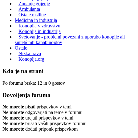
Zunanje gojenje
Ambulanta
Ostale rastline
Medicina in industrija
Konoplja v zdravstvu
Konoplja in industrija
Svetovanje - problemi povezani z uporabo konoplje ali
sintetičnih kanabinoidov
Ostalo
Nizka trava
Konoplja.org
Kdo je na strani
Po forumu brska: 12 in 0 gostov
Dovoljenja foruma
Ne morete
pisati prispevkov v temi
Ne morete
odgovarjati na teme v forumu
Ne morete
urejati prispevkov v temi
Ne morete
brisati vaših prispevkov forumu
Ne morete
dodati priponk prispevkom