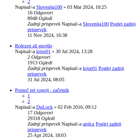
2
Napisal/-a
Slovenija100
» 03 Mar 2024, 10:25
16
Odgovori
8948
Ogledi
Zadnji prispevek
Napisal/-a
Slovenija100
Poglej zadnji
prispevek
11 Nov 2024, 16:38
Bolezen ali gnojilo
Napisal/-a
lojze01
» 30 Jul 2024, 13:28
2
Odgovori
1913
Ogledi
Zadnji prispevek
Napisal/-a
lojze01
Poglej zadnji
prispevek
31 Jul 2024, 08:05
Pomoč pri vzgoji - začetnik
1
2
Napisal/-a
DuLock
» 02 Feb 2016, 09:12
17
Odgovori
29318
Ogledi
Zadnji prispevek
Napisal/-a
anjica
Poglej zadnji
prispevek
25 Apr 2024, 18:03