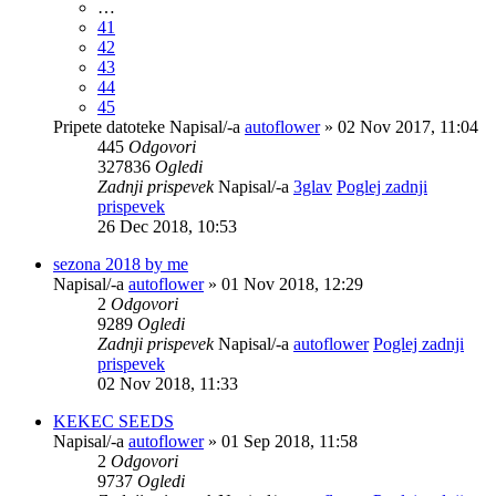
…
41
42
43
44
45
Pripete datoteke
Napisal/-a
autoflower
» 02 Nov 2017, 11:04
445
Odgovori
327836
Ogledi
Zadnji prispevek
Napisal/-a
3glav
Poglej zadnji
prispevek
26 Dec 2018, 10:53
sezona 2018 by me
Napisal/-a
autoflower
» 01 Nov 2018, 12:29
2
Odgovori
9289
Ogledi
Zadnji prispevek
Napisal/-a
autoflower
Poglej zadnji
prispevek
02 Nov 2018, 11:33
KEKEC SEEDS
Napisal/-a
autoflower
» 01 Sep 2018, 11:58
2
Odgovori
9737
Ogledi