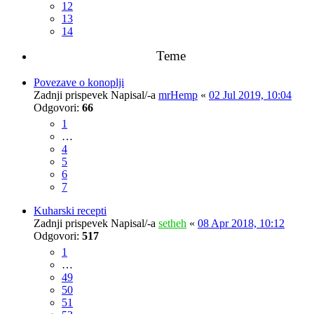
12
13
14
Teme
Povezave o konoplji
Zadnji prispevek Napisal/-a
mrHemp
«
02 Jul 2019, 10:04
Odgovori:
66
1
…
4
5
6
7
Kuharski recepti
Zadnji prispevek Napisal/-a
setheh
«
08 Apr 2018, 10:12
Odgovori:
517
1
…
49
50
51