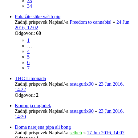
33
34
Pokažite slike vaših pip
Zadnji prispevek Napisal/-a
Freedom to cannabis!
«
24 Jun
2016, 12:02
Odgovori:
68
1
…
4
5
6
7
THC Limonada
Zadnji prispevek Napisal/-a
rastagurlx90
«
23 Jun 2016,
14:22
Odgovori:
2
Konoplja dogodek
Zadnji prispevek Napisal/-a
rastagurlx90
«
23 Jun 2016,
14:20
Doma narejena pipa ali bong
Zadnji prispevek Napisal/-a
setheh
«
17 Jun 2016, 14:07