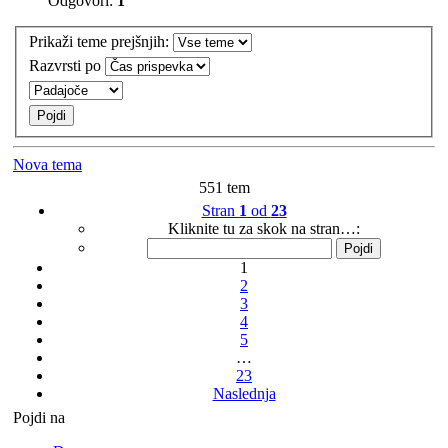
Odgovori:
1
Prikaži teme prejšnjih:
Razvrsti po
Nova tema
551 tem
Stran
1
od
23
Kliknite tu za skok na stran…:
1
2
3
4
5
…
23
Naslednja
Pojdi na