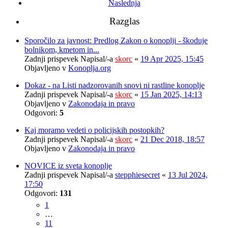
Naslednja
Razglas
Sporočilo za javnost: Predlog Zakon o konoplji - škoduje
bolnikom, kmetom in...
Zadnji prispevek Napisal/-a
skorc
«
19 Apr 2025, 15:45
Objavljeno v
Konoplja.org
Dokaz - na Listi nadzorovanih snovi ni rastline konoplje
Zadnji prispevek Napisal/-a
skorc
«
15 Jan 2025, 14:13
Objavljeno v
Zakonodaja in pravo
Odgovori:
5
Kaj moramo vedeti o policijskih postopkih?
Zadnji prispevek Napisal/-a
skorc
«
21 Dec 2018, 18:57
Objavljeno v
Zakonodaja in pravo
NOVICE iz sveta konoplje
Zadnji prispevek Napisal/-a
stepphiesecret
«
13 Jul 2024,
17:50
Odgovori:
131
1
…
11