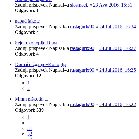
Zadnji prispevek Napisal/-a
slosmack
«
23 Avg 2016, 15:31
Odgovori:
1
napad lakote
Zadnji prispevek Napisal/-a
rastagurlx90
«
24 Jul 2016, 16:34
Odgovori:
4
Sejem konoplje Dunaj
Zadnji prispevek Napisal/-a
rastagurlx90
«
24 Jul 2016, 16:27
Odgovori:
4
Domače žganje+Konoplja
Zadnji prispevek Napisal/-a
rastagurlx90
«
24 Jul 2016, 16:25
Odgovori:
12
1
2
Mmm piškotki ...
Zadnji prispevek Napisal/-a
rastagurlx90
«
24 Jul 2016, 16:22
Odgovori:
339
1
…
31
32