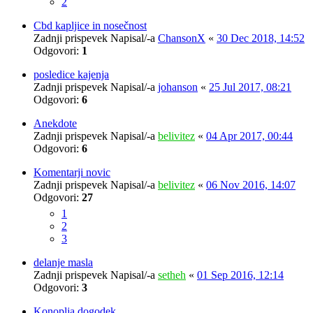
2
Cbd kapljice in nosečnost
Zadnji prispevek Napisal/-a
ChansonX
«
30 Dec 2018, 14:52
Odgovori:
1
posledice kajenja
Zadnji prispevek Napisal/-a
johanson
«
25 Jul 2017, 08:21
Odgovori:
6
Anekdote
Zadnji prispevek Napisal/-a
belivitez
«
04 Apr 2017, 00:44
Odgovori:
6
Komentarji novic
Zadnji prispevek Napisal/-a
belivitez
«
06 Nov 2016, 14:07
Odgovori:
27
1
2
3
delanje masla
Zadnji prispevek Napisal/-a
setheh
«
01 Sep 2016, 12:14
Odgovori:
3
Konoplja dogodek