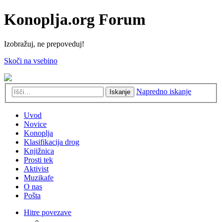
Konoplja.org Forum
Izobražuj, ne prepoveduj!
Skoči na vsebino
Napredno iskanje
Iskanje
Uvod
Novice
Konoplja
Klasifikacija drog
Knjižnica
Prosti tek
Aktivist
Muzikafe
O nas
Pošta
Hitre povezave