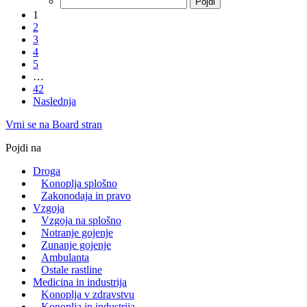
1
2
3
4
5
…
42
Naslednja
Vrni se na Board stran
Pojdi na
Droga
Konoplja splošno
Zakonodaja in pravo
Vzgoja
Vzgoja na splošno
Notranje gojenje
Zunanje gojenje
Ambulanta
Ostale rastline
Medicina in industrija
Konoplja v zdravstvu
Konoplja in industrija