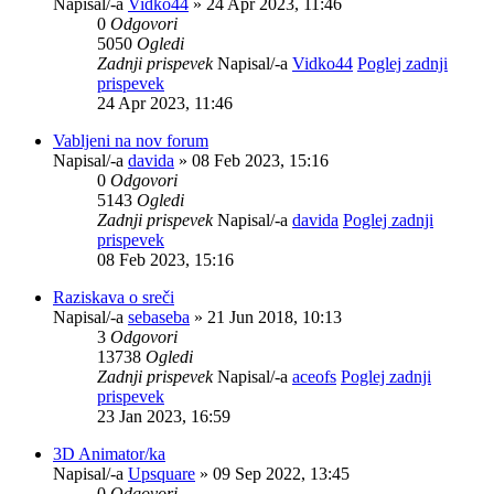
Napisal/-a
Vidko44
» 24 Apr 2023, 11:46
0
Odgovori
5050
Ogledi
Zadnji prispevek
Napisal/-a
Vidko44
Poglej zadnji
prispevek
24 Apr 2023, 11:46
Vabljeni na nov forum
Napisal/-a
davida
» 08 Feb 2023, 15:16
0
Odgovori
5143
Ogledi
Zadnji prispevek
Napisal/-a
davida
Poglej zadnji
prispevek
08 Feb 2023, 15:16
Raziskava o sreči
Napisal/-a
sebaseba
» 21 Jun 2018, 10:13
3
Odgovori
13738
Ogledi
Zadnji prispevek
Napisal/-a
aceofs
Poglej zadnji
prispevek
23 Jan 2023, 16:59
3D Animator/ka
Napisal/-a
Upsquare
» 09 Sep 2022, 13:45
0
Odgovori