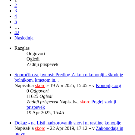
2
3
4
5
…
42
Naslednja
Razglas
Odgovori
Ogledi
Zadnji prispevek
Sporočilo za javnost: Predlog Zakon o konoplji - škoduje
bolnikom, kmetom in...
Napisal/-a
skorc
» 19 Apr 2025, 15:45 » v
Konoplja.org
0
Odgovori
11625
Ogledi
Zadnji prispevek
Napisal/-a
skorc
Poglej zadnji
prispevek
19 Apr 2025, 15:45
Dokaz - na Listi nadzorovanih snovi ni rastline konoplje
Napisal/-a
skorc
» 22 Apr 2019, 17:12 » v
Zakonodaja in
pravo