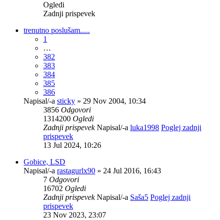
Ogledi
Zadnji prispevek
trenutno poslušam.....
1
…
382
383
384
385
386
Napisal/-a
sticky
» 29 Nov 2004, 10:34
3856
Odgovori
1314200
Ogledi
Zadnji prispevek
Napisal/-a
luka1998
Poglej zadnji
prispevek
13 Jul 2024, 10:26
Gobice, LSD
Napisal/-a
rastagurlx90
» 24 Jul 2016, 16:43
7
Odgovori
16702
Ogledi
Zadnji prispevek
Napisal/-a
Saša5
Poglej zadnji
prispevek
23 Nov 2023, 23:07