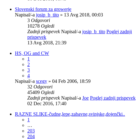
Slovenski forum za growerje
Napisal/-a
josip_b_tito
» 13 Avg 2018, 00:03
3
Odgovori
10278
Ogledi
Zadnji prispevek
Napisal/-a
josip_b_tito
Poglej zadnji
prispevek
13 Avg 2018, 21:39
HS, OG and CW
1
2
3
4
Napisal/-a
scegy
» 04 Feb 2006, 18:59
32
Odgovori
45409
Ogledi
Zadnji prispevek
Napisal/-a
Joe
Poglej zadnji prispevek
02 Dec 2016, 17:40
RAZNE SLIKE-čudne,lepe,zabavne,svinjske,dojenčki..
1
…
203
204