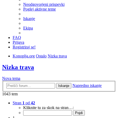
Neodgovorjeni prispevki
Poglej aktivne teme
Iskanje
Ekipa
FAQ
Prijava
Registriraj se!
Konoplja.org
Ostalo
Nizka trava
Nizka trava
Nova tema
Napredno iskanje
Iskanje
1043 tem
Stran
1
od
42
Kliknite tu za skok na stran…:
1