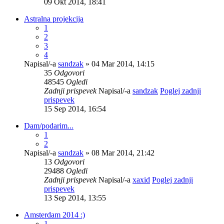
09 Okt 2014, 18:41
Astralna projekcija
1
2
3
4
Napisal/-a
sandzak
» 04 Mar 2014, 14:15
35
Odgovori
48545
Ogledi
Zadnji prispevek
Napisal/-a
sandzak
Poglej zadnji
prispevek
15 Sep 2014, 16:54
Dam/podarim...
1
2
Napisal/-a
sandzak
» 08 Mar 2014, 21:42
13
Odgovori
29488
Ogledi
Zadnji prispevek
Napisal/-a
xaxid
Poglej zadnji
prispevek
13 Sep 2014, 13:55
Amsterdam 2014 :)
1