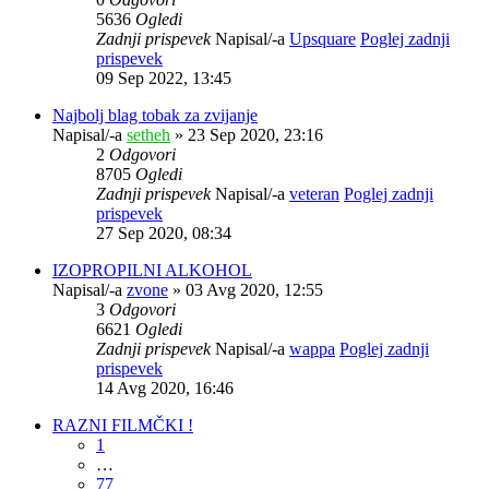
5636
Ogledi
Zadnji prispevek
Napisal/-a
Upsquare
Poglej zadnji
prispevek
09 Sep 2022, 13:45
Najbolj blag tobak za zvijanje
Napisal/-a
setheh
» 23 Sep 2020, 23:16
2
Odgovori
8705
Ogledi
Zadnji prispevek
Napisal/-a
veteran
Poglej zadnji
prispevek
27 Sep 2020, 08:34
IZOPROPILNI ALKOHOL
Napisal/-a
zvone
» 03 Avg 2020, 12:55
3
Odgovori
6621
Ogledi
Zadnji prispevek
Napisal/-a
wappa
Poglej zadnji
prispevek
14 Avg 2020, 16:46
RAZNI FILMČKI !
1
…
77