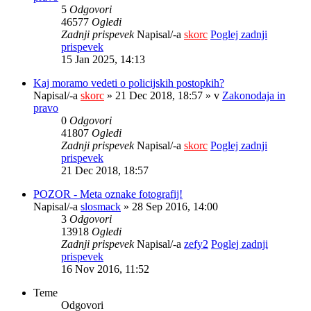
5
Odgovori
46577
Ogledi
Zadnji prispevek
Napisal/-a
skorc
Poglej zadnji
prispevek
15 Jan 2025, 14:13
Kaj moramo vedeti o policijskih postopkih?
Napisal/-a
skorc
» 21 Dec 2018, 18:57 » v
Zakonodaja in
pravo
0
Odgovori
41807
Ogledi
Zadnji prispevek
Napisal/-a
skorc
Poglej zadnji
prispevek
21 Dec 2018, 18:57
POZOR - Meta oznake fotografij!
Napisal/-a
slosmack
» 28 Sep 2016, 14:00
3
Odgovori
13918
Ogledi
Zadnji prispevek
Napisal/-a
zefy2
Poglej zadnji
prispevek
16 Nov 2016, 11:52
Teme
Odgovori