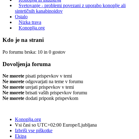
Svetovanje - problemi povezani z uporabo konoplje ali
sintetičnih kanabinoidov
Ostalo
Nizka trava
Konoplja.org
Kdo je na strani
Po forumu brska: 10 in 0 gostov
Dovoljenja foruma
Ne morete
pisati prispevkov v temi
Ne morete
odgovarjati na teme v forumu
Ne morete
urejati prispevkov v temi
Ne morete
brisati vaših prispevkov forumu
Ne morete
dodati priponk prispevkom
Konoplja.org
Vsi časi so UTC+02:00 Europe/Ljubljana
Izbriši vse piškotke
Ekipa