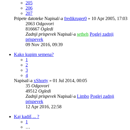
205
206
207
Pripete datoteke
Napisal/-a
fredikruger0
» 10 Apr 2005, 17:03
2063
Odgovori
816667
Ogledi
Zadnji prispevek
Napisal/-a
setheh
Poglej zadnji
prispevek
09 Nov 2016, 09:39
Kako kupim semena?
1
2
3
4
Napisal/-a
xShorty
» 01 Jul 2014, 00:05
35
Odgovori
49512
Ogledi
Zadnji prispevek
Napisal/-a
Limbo
Poglej zadnji
prispevek
12 Apr 2016, 22:58
Kaj kadiš ... ?
1
…