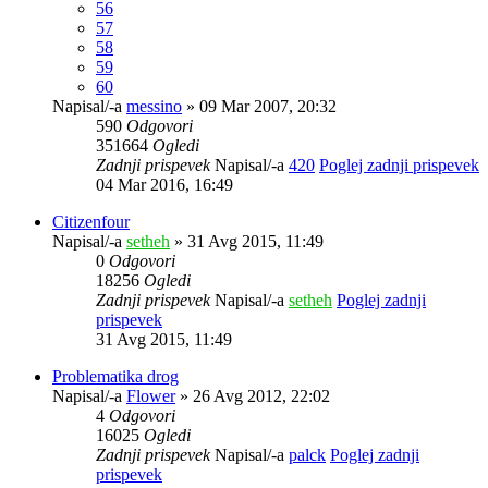
56
57
58
59
60
Napisal/-a
messino
» 09 Mar 2007, 20:32
590
Odgovori
351664
Ogledi
Zadnji prispevek
Napisal/-a
420
Poglej zadnji prispevek
04 Mar 2016, 16:49
Citizenfour
Napisal/-a
setheh
» 31 Avg 2015, 11:49
0
Odgovori
18256
Ogledi
Zadnji prispevek
Napisal/-a
setheh
Poglej zadnji
prispevek
31 Avg 2015, 11:49
Problematika drog
Napisal/-a
Flower
» 26 Avg 2012, 22:02
4
Odgovori
16025
Ogledi
Zadnji prispevek
Napisal/-a
palck
Poglej zadnji
prispevek