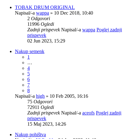
TOBAK DRUM ORIGINAL
Napisal/-a
wappa
» 10 Dec 2018, 10:40
2
Odgovori
11996
Ogledi
Zadnji prispevek
Napisal/-a
wappa
Poglej zadnji
prispevek
02 Jun 2023, 15:29
Nakup semenk
1
…
4
5
6
7
8
Napisal/-a
high
» 10 Feb 2005, 16:16
75
Odgovori
72911
Ogledi
Zadnji prispevek
Napisal/-a
aceofs
Poglej zadnji
prispevek
15 Maj 2023, 14:26
Nakup pohištva