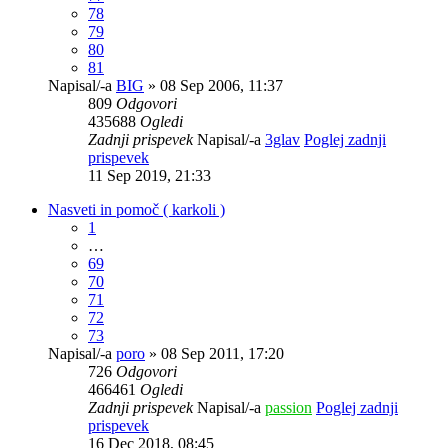
78
79
80
81
Napisal/-a
BIG
» 08 Sep 2006, 11:37
809
Odgovori
435688
Ogledi
Zadnji prispevek
Napisal/-a
3glav
Poglej zadnji
prispevek
11 Sep 2019, 21:33
Nasveti in pomoč ( karkoli )
1
…
69
70
71
72
73
Napisal/-a
poro
» 08 Sep 2011, 17:20
726
Odgovori
466461
Ogledi
Zadnji prispevek
Napisal/-a
passion
Poglej zadnji
prispevek
16 Dec 2018, 08:45