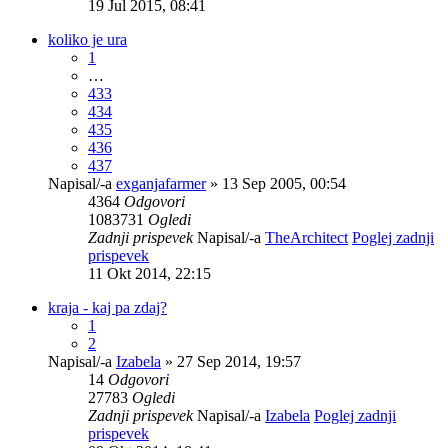
19 Jul 2015, 08:41
koliko je ura
1
…
433
434
435
436
437
Napisal/-a
exganjafarmer
» 13 Sep 2005, 00:54
4364
Odgovori
1083731
Ogledi
Zadnji prispevek
Napisal/-a
TheArchitect
Poglej zadnji
prispevek
11 Okt 2014, 22:15
kraja - kaj pa zdaj?
1
2
Napisal/-a
Izabela
» 27 Sep 2014, 19:57
14
Odgovori
27783
Ogledi
Zadnji prispevek
Napisal/-a
Izabela
Poglej zadnji
prispevek