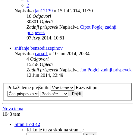
2
Napisal/-a
jan12139
» 15 Jul 2014, 11:30
16
Odgovori
30801
Ogledi
Zadnji prispevek
Napisal/-a
Cipot
Poglej zadnji
prispevek
07 Avg 2014, 10:51
snifanje benzodiazepinov
Napisal/-a
carxd1
» 10 Jun 2014, 20:34
4
Odgovori
15258
Ogledi
Zadnji prispevek
Napisal/-a
Jan
Poglej zadnji prispevek
12 Jun 2014, 22:49
Prikaži teme prejšnjih:
Razvrsti po
Nova tema
1043 tem
Stran
1
od
42
Kliknite tu za skok na stran…: