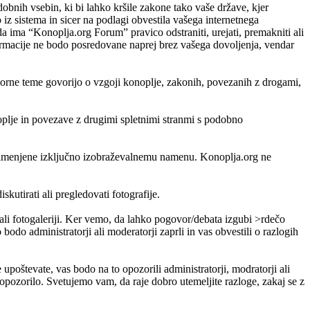
odobnih vsebin, ki bi lahko kršile zakone tako vaše države, kjer
 sistema in sicer na podlagi obvestila vašega internetnega
da ima “Konoplja.org Forum” pravico odstraniti, urejati, premakniti ali
nformacije ne bodo posredovane naprej brez vašega dovoljenja, vendar
porne teme govorijo o vzgoji konoplje, zakonih, povezanih z drogami,
noplje in povezave z drugimi spletnimi stranmi s podobno
so namenjene izključno izobraževalnemu namenu. Konoplja.org ne
skutirati ali pregledovati fotografije.
i ali fotogaleriji. Ker vemo, da lahko pogovor/debata izgubi >rdečo
bodo administratorji ali moderatorji zaprli in vas obvestili o razlogih
e upoštevate, vas bodo na to opozorili administratorji, modratorji ali
pozorilo. Svetujemo vam, da raje dobro utemeljite razloge, zakaj se z