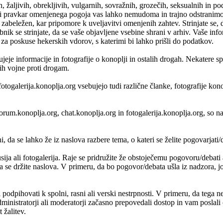
h, žaljivih, obrekljivih, vulgarnih, sovražnih, grozečih, seksualnih in p
 pravkar omenjenega pogoja vas lahko nemudoma in trajno odstranimo iz
zabeležen, kar pripomore k uveljavitvi omenjenih zahtev. Strinjate se, 
bnik se strinjate, da se vaše objavljene vsebine shrani v arhiv. Vaše i
 poskuse hekerskih vdorov, s katerimi bi lahko prišli do podatkov.
je informacije in fotografije o konoplji in ostalih drogah. Nekatere s
vih vojne proti drogam.
fotogalerija.konoplja.org vsebujejo tudi različne članke, fotografije ko
, forum.konoplja.org, chat.konoplja.org in fotogalerija.konoplja.org, 
 da se lahko že iz naslova razbere tema, o kateri se želite pogovarjati/di
usija ali fotogalerija. Raje se pridružite že obstoječemu pogovoru/debat
da se držite naslova. V primeru, da bo pogovor/debata ušla iz nadzora, jo 
i podpihovati k spolni, rasni ali verski nestrpnosti. V primeru, da tega n
nistratorji ali moderatorji začasno prepovedali dostop in vam poslali o
 žalitev.