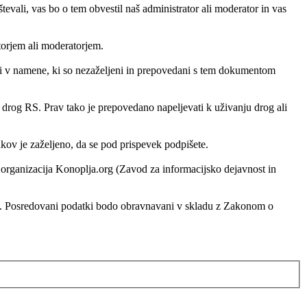
vali, vas bo o tem obvestil naš administrator ali moderator in vas
atorjem ali moderatorjem.
ati v namene, ki so nezaželjeni in prepovedani s tem dokumentom
h drog RS. Prav tako je prepovedano napeljevati k uživanju drog ali
ankov je zaželjeno, da se pod prispevek podpišete.
ko organizacija Konoplja.org (Zavod za informacijsko dejavnost in
rg. Posredovani podatki bodo obravnavani v skladu z Zakonom o