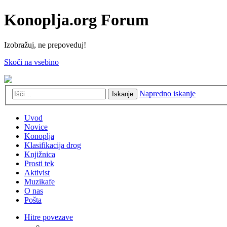
Konoplja.org Forum
Izobražuj, ne prepoveduj!
Skoči na vsebino
Napredno iskanje
Iskanje
Uvod
Novice
Konoplja
Klasifikacija drog
Knjižnica
Prosti tek
Aktivist
Muzikafe
O nas
Pošta
Hitre povezave