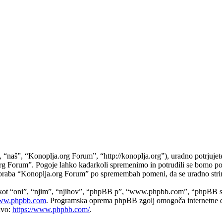
aš”, “Konoplja.org Forum”, “http://konoplja.org”), uradno potrjujete,
a.org Forum”. Pogoje lahko kadarkoli spremenimo in potrudili se bomo 
uporaba “Konoplja.org Forum” po spremembah pomeni, da se uradno stri
 kot “oni”, “njim”, “njihov”, “phpBB p”, “www.phpbb.com”, “phpBB sk
w.phpbb.com
. Programska oprema phpBB zgolj omogoča internetne di
avo:
https://www.phpbb.com/
.