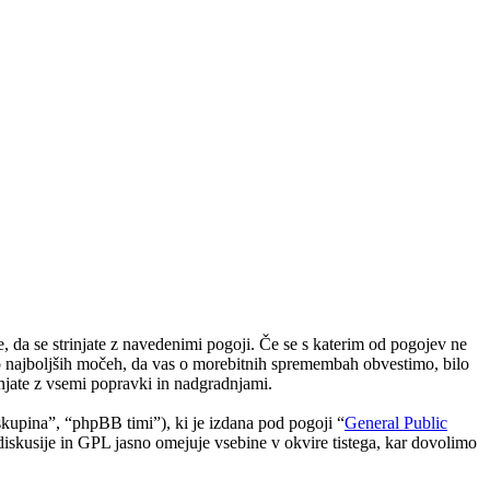
 da se strinjate z navedenimi pogoji. Če se s katerim od pogojev ne
po najboljših močeh, da vas o morebitnih spremembah obvestimo, bilo
njate z vsemi popravki in nadgradnjami.
upina”, “phpBB timi”), ki je izdana pod pogoji “
General Public
skusije in GPL jasno omejuje vsebine v okvire tistega, kar dovolimo