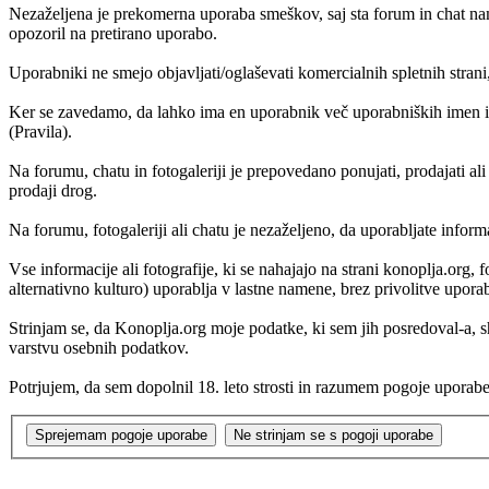
Nezaželjena je prekomerna uporaba smeškov, saj sta forum in chat nam
opozoril na pretirano uporabo.
Uporabniki ne smejo objavljati/oglaševati komercialnih spletnih strani
Ker se zavedamo, da lahko ima en uporabnik več uporabniških imen in
(Pravila).
Na forumu, chatu in fotogaleriji je prepovedano ponujati, prodajati al
prodaji drog.
Na forumu, fotogaleriji ali chatu je nezaželjeno, da uporabljate inform
Vse informacije ali fotografije, ki se nahajajo na strani konoplja.org
alternativno kulturo) uporablja v lastne namene, brez privolitve upora
Strinjam se, da Konoplja.org moje podatke, ki sem jih posredoval-a,
varstvu osebnih podatkov.
Potrjujem, da sem dopolnil 18. leto strosti in razumem pogoje uporabe