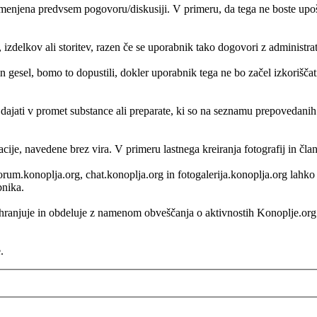
enjena predvsem pogovoru/diskusiji. V primeru, da tega ne boste upošte
, izdelkov ali storitev, razen če se uporabnik tako dogovori z administr
 gesel, bomo to dopustili, dokler uporabnik tega ne bo začel izkorišč
i dajati v promet substance ali preparate, ki so na seznamu prepovedani
acije, navedene brez vira. V primeru lastnega kreiranja fotografij in čl
, forum.konoplja.org, chat.konoplja.org in fotogalerija.konoplja.org lah
bnika.
 shranjuje in obdeluje z namenom obveščanja o aktivnostih Konoplje.o
.