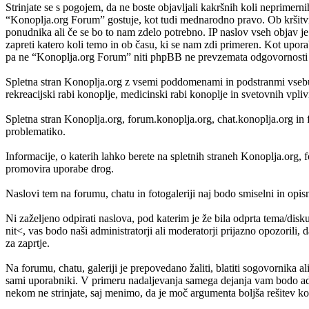
Strinjate se s pogojem, da ne boste objavljali kakršnih koli neprimerni
“Konoplja.org Forum” gostuje, kot tudi mednarodno pravo. Ob kršitvi
ponudnika ali če se bo to nam zdelo potrebno. IP naslov vseh objav je 
zapreti katero koli temo in ob času, ki se nam zdi primeren. Kot upora
pa ne “Konoplja.org Forum” niti phpBB ne prevzemata odgovornosti za
Spletna stran Konoplja.org z vsemi poddomenami in podstranmi vsebuje
rekreacijski rabi konoplje, medicinski rabi konoplje in svetovnih vpli
Spletna stran Konoplja.org, forum.konoplja.org, chat.konoplja.org in 
problematiko.
Informacije, o katerih lahko berete na spletnih straneh Konoplja.org
promovira uporabe drog.
Naslovi tem na forumu, chatu in fotogaleriji naj bodo smiselni in opisni,
Ni zaželjeno odpirati naslova, pod katerim je že bila odprta tema/disk
nit<, vas bodo naši administratorji ali moderatorji prijazno opozorili, 
za zaprtje.
Na forumu, chatu, galeriji je prepovedano žaliti, blatiti sogovornika al
sami uporabniki. V primeru nadaljevanja samega dejanja vam bodo admi
nekom ne strinjate, saj menimo, da je moč argumenta boljša rešitev kot