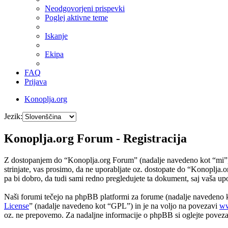
Neodgovorjeni prispevki
Poglej aktivne teme
Iskanje
Ekipa
FAQ
Prijava
Konoplja.org
Jezik:
Konoplja.org Forum - Registracija
Z dostopanjem do “Konoplja.org Forum” (nadalje navedeno kot “mi”, “n
strinjate, vas prosimo, da ne uporabljate oz. dostopate do “Konoplj
pa bi dobro, da tudi sami redno pregledujete ta dokument, saj vaša 
Naši forumi tečejo na phpBB platformi za forume (nadalje navedeno
License
” (nadalje navedeno kot “GPL”) in je na voljo na povezavi
ww
oz. ne prepovemo. Za nadaljne informacije o phpBB si oglejte povez