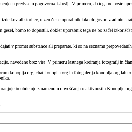
enjena predvsem pogovoru/diskusiji. V primeru, da tega ne boste upošte
, izdelkov ali storitev, razen če se uporabnik tako dogovori z administr
 gesel, bomo to dopustili, dokler uporabnik tega ne bo začel izkorišč
i dajati v promet substance ali preparate, ki so na seznamu prepovedani
acije, navedene brez vira. V primeru lastnega kreiranja fotografij in čl
, forum.konoplja.org, chat.konoplja.org in fotogalerija.konoplja.org lah
bnika.
 shranjuje in obdeluje z namenom obveščanja o aktivnostih Konoplje.o
.