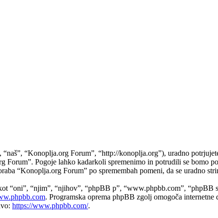
aš”, “Konoplja.org Forum”, “http://konoplja.org”), uradno potrjujete,
a.org Forum”. Pogoje lahko kadarkoli spremenimo in potrudili se bomo 
uporaba “Konoplja.org Forum” po spremembah pomeni, da se uradno stri
 kot “oni”, “njim”, “njihov”, “phpBB p”, “www.phpbb.com”, “phpBB sk
w.phpbb.com
. Programska oprema phpBB zgolj omogoča internetne di
avo:
https://www.phpbb.com/
.