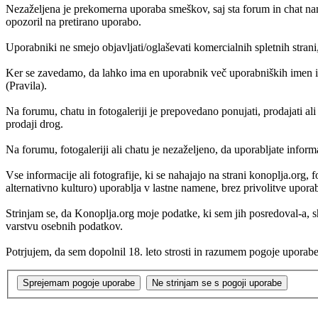
Nezaželjena je prekomerna uporaba smeškov, saj sta forum in chat nam
opozoril na pretirano uporabo.
Uporabniki ne smejo objavljati/oglaševati komercialnih spletnih strani
Ker se zavedamo, da lahko ima en uporabnik več uporabniških imen in
(Pravila).
Na forumu, chatu in fotogaleriji je prepovedano ponujati, prodajati al
prodaji drog.
Na forumu, fotogaleriji ali chatu je nezaželjeno, da uporabljate inform
Vse informacije ali fotografije, ki se nahajajo na strani konoplja.org
alternativno kulturo) uporablja v lastne namene, brez privolitve upora
Strinjam se, da Konoplja.org moje podatke, ki sem jih posredoval-a,
varstvu osebnih podatkov.
Potrjujem, da sem dopolnil 18. leto strosti in razumem pogoje uporabe