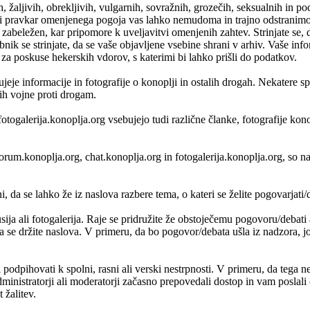
h, žaljivih, obrekljivih, vulgarnih, sovražnih, grozečih, seksualnih in p
 pravkar omenjenega pogoja vas lahko nemudoma in trajno odstranimo iz
zabeležen, kar pripomore k uveljavitvi omenjenih zahtev. Strinjate se, 
bnik se strinjate, da se vaše objavljene vsebine shrani v arhiv. Vaše i
 poskuse hekerskih vdorov, s katerimi bi lahko prišli do podatkov.
je informacije in fotografije o konoplji in ostalih drogah. Nekatere s
vih vojne proti drogam.
fotogalerija.konoplja.org vsebujejo tudi različne članke, fotografije ko
, forum.konoplja.org, chat.konoplja.org in fotogalerija.konoplja.org, 
 da se lahko že iz naslova razbere tema, o kateri se želite pogovarjati/di
usija ali fotogalerija. Raje se pridružite že obstoječemu pogovoru/debat
da se držite naslova. V primeru, da bo pogovor/debata ušla iz nadzora, jo 
i podpihovati k spolni, rasni ali verski nestrpnosti. V primeru, da tega n
nistratorji ali moderatorji začasno prepovedali dostop in vam poslali o
 žalitev.