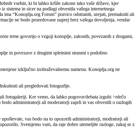
odobnih vsebin, ki bi lahko kršile zakone tako vaše države, kjer
 sistema in sicer na podlagi obvestila vašega internetnega
da ima “Konoplja.org Forum” pravico odstraniti, urejati, premakniti ali
nformacije ne bodo posredovane naprej brez vašega dovoljenja, vendar
porne teme govorijo o vzgoji konoplje, zakonih, povezanih z drogami,
noplje in povezave z drugimi spletnimi stranmi s podobno
so namenjene izključno izobraževalnemu namenu. Konoplja.org ne
skutirati ali pregledovati fotografije.
i ali fotogaleriji. Ker vemo, da lahko pogovor/debata izgubi >rdečo
bodo administratorji ali moderatorji zaprli in vas obvestili o razlogih
e upoštevate, vas bodo na to opozorili administratorji, modratorji ali
pozorilo. Svetujemo vam, da raje dobro utemeljite razloge, zakaj se z