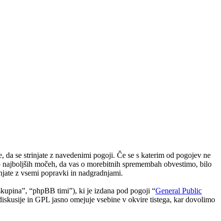
 da se strinjate z navedenimi pogoji. Če se s katerim od pogojev ne
po najboljših močeh, da vas o morebitnih spremembah obvestimo, bilo
njate z vsemi popravki in nadgradnjami.
upina”, “phpBB timi”), ki je izdana pod pogoji “
General Public
skusije in GPL jasno omejuje vsebine v okvire tistega, kar dovolimo