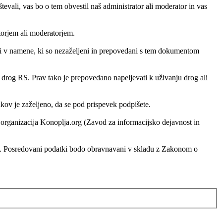
vali, vas bo o tem obvestil naš administrator ali moderator in vas
atorjem ali moderatorjem.
ati v namene, ki so nezaželjeni in prepovedani s tem dokumentom
h drog RS. Prav tako je prepovedano napeljevati k uživanju drog ali
ankov je zaželjeno, da se pod prispevek podpišete.
ko organizacija Konoplja.org (Zavod za informacijsko dejavnost in
rg. Posredovani podatki bodo obravnavani v skladu z Zakonom o