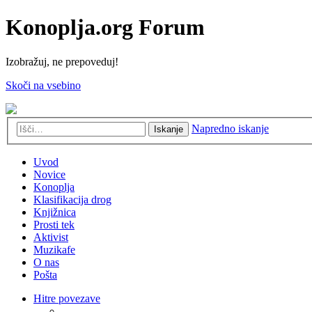
Konoplja.org Forum
Izobražuj, ne prepoveduj!
Skoči na vsebino
Napredno iskanje
Iskanje
Uvod
Novice
Konoplja
Klasifikacija drog
Knjižnica
Prosti tek
Aktivist
Muzikafe
O nas
Pošta
Hitre povezave