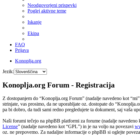
Neodgovorjeni prispevki
Poglej aktivne teme
Iskanje
Ekipa
FAQ
Prijava
Konoplja.org
Jezik:
Konoplja.org Forum - Registracija
Z dostopanjem do “Konoplja.org Forum” (nadalje navedeno kot “mi”, “n
strinjate, vas prosimo, da ne uporabljate oz. dostopate do “Konoplj
pa bi dobro, da tudi sami redno pregledujete ta dokument, saj vaša 
Naši forumi tečejo na phpBB platformi za forume (nadalje navedeno
License
” (nadalje navedeno kot “GPL”) in je na voljo na povezavi
ww
oz. ne prepovemo. Za nadaljne informacije o phpBB si oglejte povez