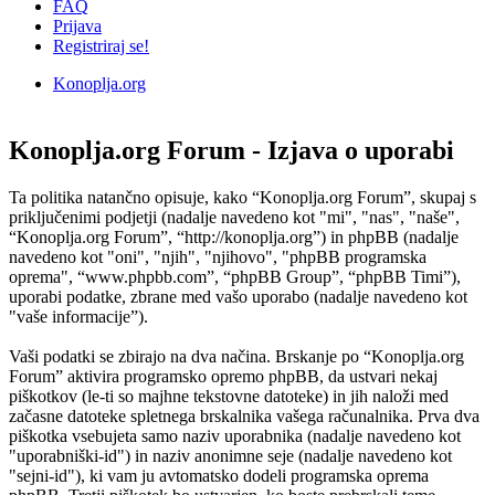
FAQ
Prijava
Registriraj se!
Konoplja.org
Iskanje
Konoplja.org Forum - Izjava o uporabi
Ta politika natančno opisuje, kako “Konoplja.org Forum”, skupaj s
priključenimi podjetji (nadalje navedeno kot "mi", "nas", "naše",
“Konoplja.org Forum”, “http://konoplja.org”) in phpBB (nadalje
navedeno kot "oni", "njih", "njihovo", "phpBB programska
oprema", “www.phpbb.com”, “phpBB Group”, “phpBB Timi”),
uporabi podatke, zbrane med vašo uporabo (nadalje navedeno kot
"vaše informacije”).
Vaši podatki se zbirajo na dva načina. Brskanje po “Konoplja.org
Forum” aktivira programsko opremo phpBB, da ustvari nekaj
piškotkov (le-ti so majhne tekstovne datoteke) in jih naloži med
začasne datoteke spletnega brskalnika vašega računalnika. Prva dva
piškotka vsebujeta samo naziv uporabnika (nadalje navedeno kot
"uporabniški-id") in naziv anonimne seje (nadalje navedeno kot
"sejni-id"), ki vam ju avtomatsko dodeli programska oprema