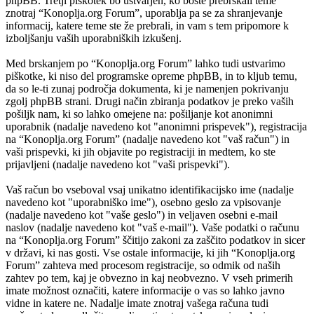
phpBB. Tretji piškotek bo ustvarjen, ko boste prebrskali teme
znotraj “Konoplja.org Forum”, uporablja pa se za shranjevanje
informacij, katere teme ste že prebrali, in vam s tem pripomore k
izboljšanju vaših uporabniških izkušenj.
Med brskanjem po “Konoplja.org Forum” lahko tudi ustvarimo
piškotke, ki niso del programske opreme phpBB, in to kljub temu,
da so le-ti zunaj področja dokumenta, ki je namenjen pokrivanju
zgolj phpBB strani. Drugi način zbiranja podatkov je preko vaših
pošiljk nam, ki so lahko omejene na: pošiljanje kot anonimni
uporabnik (nadalje navedeno kot "anonimni prispevek"), registracija
na “Konoplja.org Forum” (nadalje navedeno kot "vaš račun") in
vaši prispevki, ki jih objavite po registraciji in medtem, ko ste
prijavljeni (nadalje navedeno kot "vaši prispevki").
Vaš račun bo vseboval vsaj unikatno identifikacijsko ime (nadalje
navedeno kot "uporabniško ime"), osebno geslo za vpisovanje
(nadalje navedeno kot "vaše geslo") in veljaven osebni e-mail
naslov (nadalje navedeno kot "vaš e-mail"). Vaše podatki o računu
na “Konoplja.org Forum” ščitijo zakoni za zaščito podatkov in sicer
v državi, ki nas gosti. Vse ostale informacije, ki jih “Konoplja.org
Forum” zahteva med procesom registracije, so odmik od naših
zahtev po tem, kaj je obvezno in kaj neobvezno. V vseh primerih
imate možnost označiti, katere informacije o vas so lahko javno
vidne in katere ne. Nadalje imate znotraj vašega računa tudi