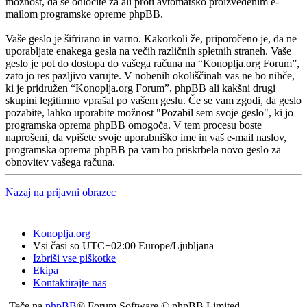
možnost, da se odločite za ali proti avtomatsko proizvedenim e-
mailom programske opreme phpBB.
Vaše geslo je šifrirano in varno. Kakorkoli že, priporočeno je, da ne
uporabljate enakega gesla na večih različnih spletnih straneh. Vaše
geslo je pot do dostopa do vašega računa na “Konoplja.org Forum”,
zato jo res pazljivo varujte. V nobenih okoliščinah vas ne bo nihče,
ki je pridružen “Konoplja.org Forum”, phpBB ali kakšni drugi
skupini legitimno vprašal po vašem geslu. Če se vam zgodi, da geslo
pozabite, lahko uporabite možnost "Pozabil sem svoje geslo", ki jo
programska oprema phpBB omogoča. V tem procesu boste
naprošeni, da vpišete svoje uporabniško ime in vaš e-mail naslov,
programska oprema phpBB pa vam bo priskrbela novo geslo za
obnovitev vašega računa.
Nazaj na prijavni obrazec
Konoplja.org
Vsi časi so UTC+02:00 Europe/Ljubljana
Izbriši vse piškotke
Ekipa
Kontaktirajte nas
Teče na
phpBB
® Forum Software © phpBB Limited