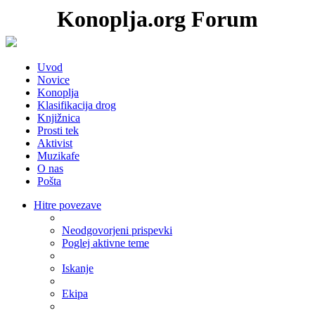
Konoplja.org Forum
Uvod
Novice
Konoplja
Klasifikacija drog
Knjižnica
Prosti tek
Aktivist
Muzikafe
O nas
Pošta
Hitre povezave
Neodgovorjeni prispevki
Poglej aktivne teme
Iskanje
Ekipa