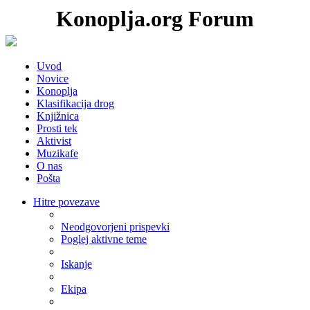
Konoplja.org Forum
Uvod
Novice
Konoplja
Klasifikacija drog
Knjižnica
Prosti tek
Aktivist
Muzikafe
O nas
Pošta
Hitre povezave
Neodgovorjeni prispevki
Poglej aktivne teme
Iskanje
Ekipa