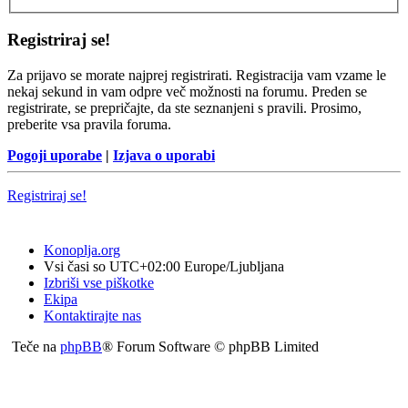
Registriraj se!
Za prijavo se morate najprej registrirati. Registracija vam vzame le
nekaj sekund in vam odpre več možnosti na forumu. Preden se
registrirate, se prepričajte, da ste seznanjeni s pravili. Prosimo,
preberite vsa pravila foruma.
Pogoji uporabe
|
Izjava o uporabi
Registriraj se!
Konoplja.org
Vsi časi so UTC+02:00 Europe/Ljubljana
Izbriši vse piškotke
Ekipa
Kontaktirajte nas
Teče na
phpBB
® Forum Software © phpBB Limited