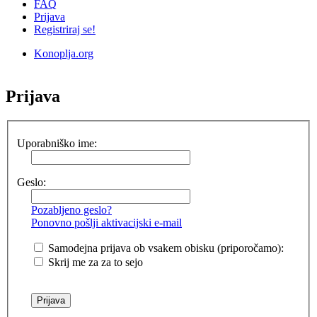
FAQ
Prijava
Registriraj se!
Konoplja.org
Iskanje
Prijava
Uporabniško ime:
Geslo:
Pozabljeno geslo?
Ponovno pošlji aktivacijski e-mail
Samodejna prijava ob vsakem obisku (priporočamo):
Skrij me za za to sejo