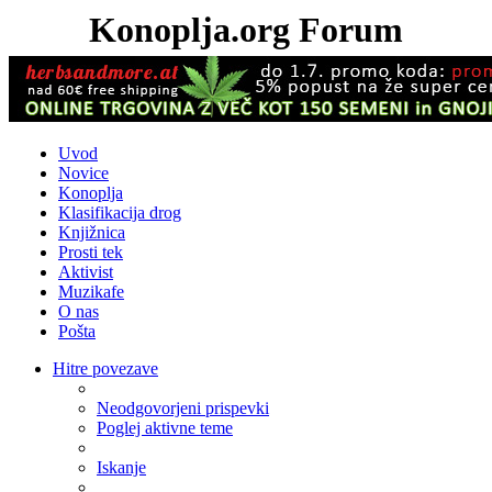
Konoplja.org Forum
Uvod
Novice
Konoplja
Klasifikacija drog
Knjižnica
Prosti tek
Aktivist
Muzikafe
O nas
Pošta
Hitre povezave
Neodgovorjeni prispevki
Poglej aktivne teme
Iskanje