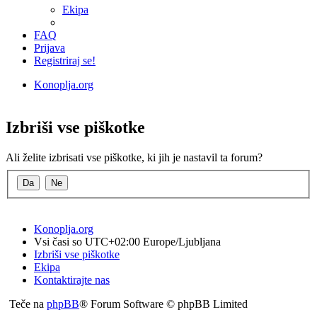
Ekipa
FAQ
Prijava
Registriraj se!
Konoplja.org
Iskanje
Izbriši vse piškotke
Ali želite izbrisati vse piškotke, ki jih je nastavil ta forum?
Konoplja.org
Vsi časi so UTC+02:00 Europe/Ljubljana
Izbriši vse piškotke
Ekipa
Kontaktirajte nas
Teče na
phpBB
® Forum Software © phpBB Limited