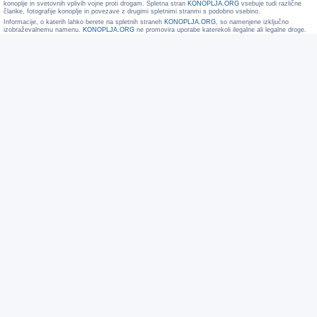
konoplje in svetovnih vplivih vojne proti drogam. Spletna stran
KONOPLJA.ORG
vsebuje tudi različne
članke, fotografije konoplje in povezave z drugimi spletnimi stranmi s podobno vsebino.
Informacije, o katerih lahko berete na spletnih straneh
KONOPLJA.ORG
, so namenjene izključno
izobraževalnemu namenu.
KONOPLJA.ORG
ne promovira uporabe katerekoli ilegalne ali legalne droge.