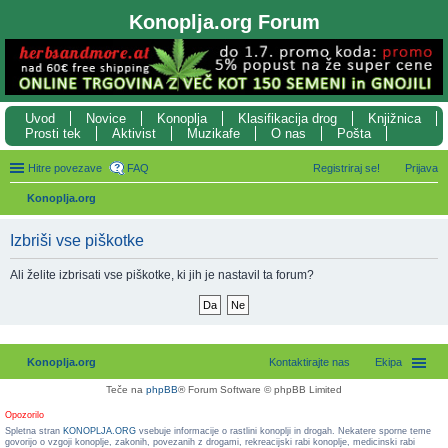
Konoplja.org Forum
Uvod
Novice
Konoplja
Klasifikacija drog
Knjižnica
Prosti tek
Aktivist
Muzikafe
O nas
Pošta
Hitre povezave
FAQ
Registriraj se!
Prijava
Konoplja.org
sk
Izbriši vse piškotke
anj
e
Ali želite izbrisati vse piškotke, ki jih je nastavil ta forum?
Konoplja.org
Kontaktirajte nas
Ekipa
Teče na
phpBB
® Forum Software © phpBB Limited
Opozorilo
Spletna stran
KONOPLJA.ORG
vsebuje informacije o rastlini konoplji in drogah. Nekatere sporne teme
govorijo o vzgoji konoplje, zakonih, povezanih z drogami, rekreacijski rabi konoplje, medicinski rabi