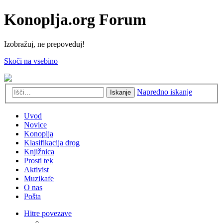
Konoplja.org Forum
Izobražuj, ne prepoveduj!
Skoči na vsebino
Napredno iskanje
Iskanje
Uvod
Novice
Konoplja
Klasifikacija drog
Knjižnica
Prosti tek
Aktivist
Muzikafe
O nas
Pošta
Hitre povezave