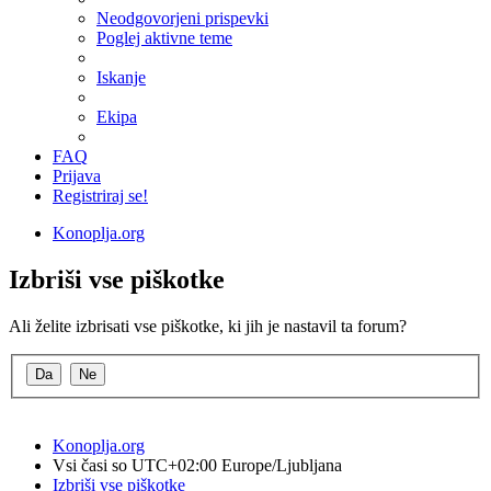
Neodgovorjeni prispevki
Poglej aktivne teme
Iskanje
Ekipa
FAQ
Prijava
Registriraj se!
Konoplja.org
Izbriši vse piškotke
Ali želite izbrisati vse piškotke, ki jih je nastavil ta forum?
Konoplja.org
Vsi časi so UTC+02:00 Europe/Ljubljana
Izbriši vse piškotke