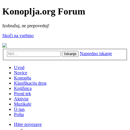
Konoplja.org Forum
Izobražuj, ne prepoveduj!
Skoči na vsebino
Napredno iskanje
Iskanje
Uvod
Novice
Konoplja
Klasifikacija drog
Knjižnica
Prosti tek
Aktivist
Muzikafe
O nas
Pošta
Hitre povezave