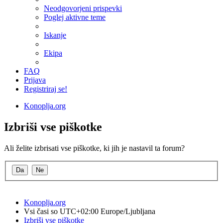
Neodgovorjeni prispevki
Poglej aktivne teme
Iskanje
Ekipa
FAQ
Prijava
Registriraj se!
Konoplja.org
Izbriši vse piškotke
Ali želite izbrisati vse piškotke, ki jih je nastavil ta forum?
Konoplja.org
Vsi časi so UTC+02:00 Europe/Ljubljana
Izbriši vse piškotke