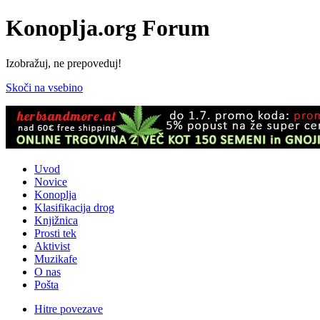
Konoplja.org Forum
Izobražuj, ne prepoveduj!
Skoči na vsebino
Uvod
Novice
Konoplja
Klasifikacija drog
Knjižnica
Prosti tek
Aktivist
Muzikafe
O nas
Pošta
Hitre povezave