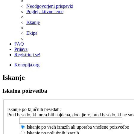
Neodgovorjeni prispevki
Poglej aktivne teme
Iskanje
Ekipa
FAQ
Prijava
Registriraj se!
Konoplja.org
Iskanje
Iskalna poizvedba
Iskanje po ključnih besedah:
Pred besedo, ki mora biti najdena, dodajte
+
, pred besedo, ki ne s
Iskanje po vseh izrazih ali uporaba vnešene poizvedbe
Iskanje po poljubnih izrazih