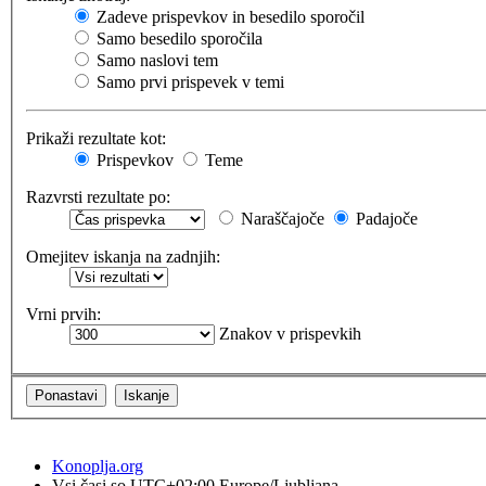
Zadeve prispevkov in besedilo sporočil
Samo besedilo sporočila
Samo naslovi tem
Samo prvi prispevek v temi
Prikaži rezultate kot:
Prispevkov
Teme
Razvrsti rezultate po:
Naraščajoče
Padajoče
Omejitev iskanja na zadnjih:
Vrni prvih:
Znakov v prispevkih
Konoplja.org
Vsi časi so UTC+02:00 Europe/Ljubljana