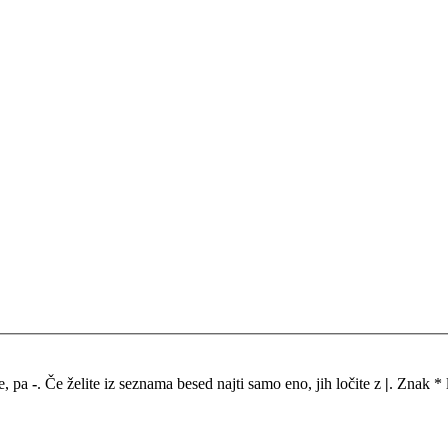
me, pa
-
. Če želite iz seznama besed najti samo eno, jih ločite z
|
. Znak * 