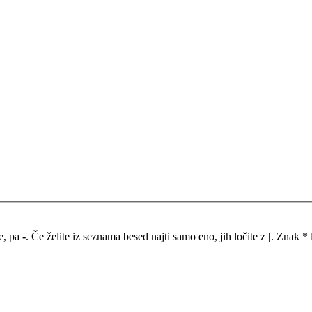
me, pa
-
. Če želite iz seznama besed najti samo eno, jih ločite z
|
. Znak * 