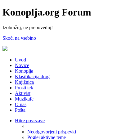
Konoplja.org Forum
Izobražuj, ne prepoveduj!
Skoči na vsebino
Uvod
Novice
Konoplja
Klasifikacija drog
Knjižnica
Prosti tek
Aktivist
Muzikafe
O nas
Pošta
Hitre povezave
Neodgovorjeni prispevki
Poglej aktivne teme