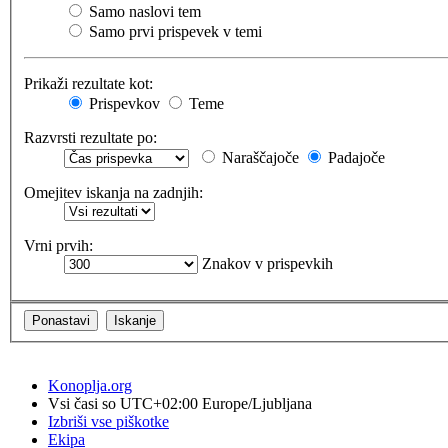
Samo naslovi tem
Samo prvi prispevek v temi
Prikaži rezultate kot:
Prispevkov
Teme
Razvrsti rezultate po:
Naraščajoče
Padajoče
Omejitev iskanja na zadnjih:
Vrni prvih:
Znakov v prispevkih
Konoplja.org
Vsi časi so UTC+02:00 Europe/Ljubljana
Izbriši vse piškotke
Ekipa