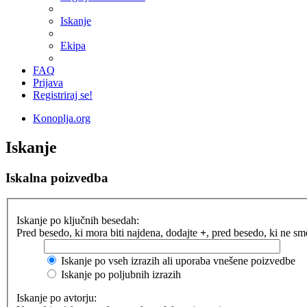
Iskanje
Ekipa
FAQ
Prijava
Registriraj se!
Konoplja.org
Iskanje
Iskalna poizvedba
Iskanje po ključnih besedah:
Pred besedo, ki mora biti najdena, dodajte
+
, pred besedo, ki ne s
Iskanje po vseh izrazih ali uporaba vnešene poizvedbe
Iskanje po poljubnih izrazih
Iskanje po avtorju: