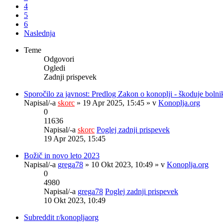
4
5
6
Naslednja
Teme
Odgovori
Ogledi
Zadnji prispevek
Sporočilo za javnost: Predlog Zakon o konoplji - škoduje boln
Napisal/-a
skorc
» 19 Apr 2025, 15:45 » v
Konoplja.org
0
11636
Napisal/-a
skorc
Poglej zadnji prispevek
19 Apr 2025, 15:45
Božič in novo leto 2023
Napisal/-a
grega78
» 10 Okt 2023, 10:49 » v
Konoplja.org
0
4980
Napisal/-a
grega78
Poglej zadnji prispevek
10 Okt 2023, 10:49
Subreddit r/konopljaorg