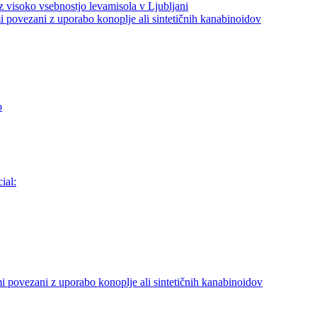
z visoko vsebnostjo levamisola v Ljubljani
i povezani z uporabo konoplje ali sintetičnih kanabinoidov
o
ial:
i povezani z uporabo konoplje ali sintetičnih kanabinoidov