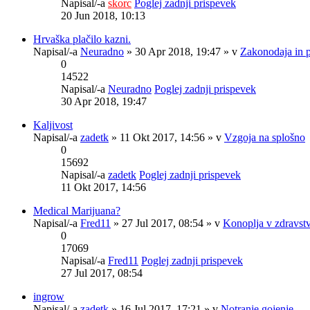
Napisal/-a
skorc
Poglej zadnji prispevek
20 Jun 2018, 10:13
Hrvaška plačilo kazni.
Napisal/-a
Neuradno
» 30 Apr 2018, 19:47 » v
Zakonodaja in 
0
14522
Napisal/-a
Neuradno
Poglej zadnji prispevek
30 Apr 2018, 19:47
Kaljivost
Napisal/-a
zadetk
» 11 Okt 2017, 14:56 » v
Vzgoja na splošno
0
15692
Napisal/-a
zadetk
Poglej zadnji prispevek
11 Okt 2017, 14:56
Medical Marijuana?
Napisal/-a
Fred11
» 27 Jul 2017, 08:54 » v
Konoplja v zdravst
0
17069
Napisal/-a
Fred11
Poglej zadnji prispevek
27 Jul 2017, 08:54
ingrow
Napisal/-a
zadetk
» 16 Jul 2017, 17:21 » v
Notranje gojenje