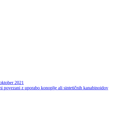
oktober 2021
i povezani z uporabo konoplje ali sintetičnih kanabinoidov