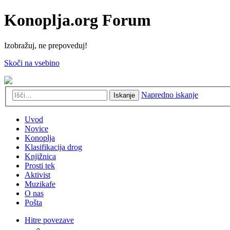
Konoplja.org Forum
Izobražuj, ne prepoveduj!
Skoči na vsebino
Napredno iskanje
Iskanje
Uvod
Novice
Konoplja
Klasifikacija drog
Knjižnica
Prosti tek
Aktivist
Muzikafe
O nas
Pošta
Hitre povezave