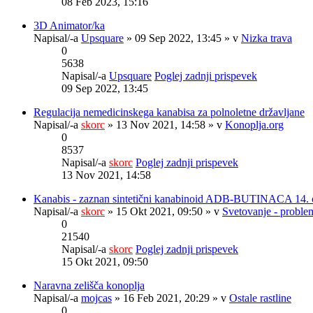
08 Feb 2023, 15:16
3D Animator/ka
Napisal/-a
Upsquare
» 09 Sep 2022, 13:45 » v
Nizka trava
0
5638
Napisal/-a
Upsquare
Poglej zadnji prispevek
09 Sep 2022, 13:45
Regulacija nemedicinskega kanabisa za polnoletne državljane
Napisal/-a
skorc
» 13 Nov 2021, 14:58 » v
Konoplja.org
0
8537
Napisal/-a
skorc
Poglej zadnji prispevek
13 Nov 2021, 14:58
Kanabis - zaznan sintetični kanabinoid ADB-BUTINACA 14. 
Napisal/-a
skorc
» 15 Okt 2021, 09:50 » v
Svetovanje - problem
0
21540
Napisal/-a
skorc
Poglej zadnji prispevek
15 Okt 2021, 09:50
Naravna zelišča konoplja
Napisal/-a
mojcas
» 16 Feb 2021, 20:29 » v
Ostale rastline
0