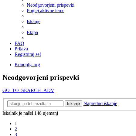
Neodgovorjeni prispevki
Poglej aktivne teme
Iskanje
Ekipa
FAQ
Prijava
Registriraj se!
Konoplja.org
Neodgovorjeni prispevki
GO_TO_SEARCH_ADV
Napredno iskanje
Iskanje
Iskalnik je našel 148 ujemanj
1
2
3