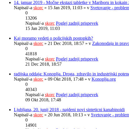
14. januar 2019 - Močne ekstazi tabletke v Mariboru in kokain 
Napisal/-a
skorc
» 15 Jan 2019, 11:03 » v
Svetovanje - problem
0
13206
Napisal/-a
skorc
Poglej zadnji prispevek
15 Jan 2019, 11:03
Kaj moramo vedeti o policijskih postopkih?
Napisal/-a
skorc
» 21 Dec 2018, 18:57 » v
Zakonodaja in prav
0
41818
Napisal/-a
skorc
Poglej zadnji prispevek
21 Dec 2018, 18:57
radijska oddaja: Konoplja. Droga, zdravilo in industrijski potenc
Napisal/-a
skorc
» 09 Okt 2018, 17:48 » v
Konoplja.org
0
40343
Napisal/-a
skorc
Poglej zadnji prispevek
09 Okt 2018, 17:48
Ljubljana, 20. junij 2018 - najdeni novi sinteticni kanabinoidi
Napisal/-a
skorc
» 20 Jun 2018, 10:13 » v
Svetovanje - problem
0
14901