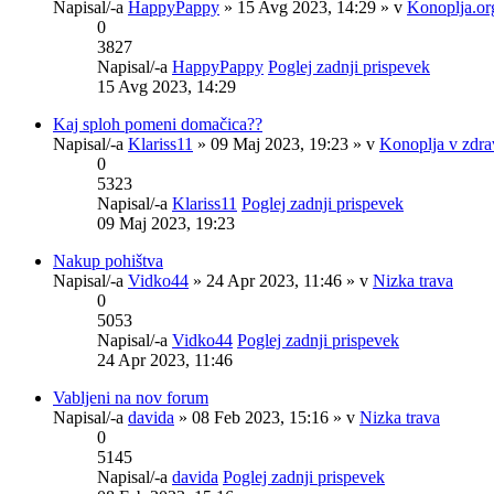
Napisal/-a
HappyPappy
» 15 Avg 2023, 14:29 » v
Konoplja.or
0
3827
Napisal/-a
HappyPappy
Poglej zadnji prispevek
15 Avg 2023, 14:29
Kaj sploh pomeni domačica??
Napisal/-a
Klariss11
» 09 Maj 2023, 19:23 » v
Konoplja v zdra
0
5323
Napisal/-a
Klariss11
Poglej zadnji prispevek
09 Maj 2023, 19:23
Nakup pohištva
Napisal/-a
Vidko44
» 24 Apr 2023, 11:46 » v
Nizka trava
0
5053
Napisal/-a
Vidko44
Poglej zadnji prispevek
24 Apr 2023, 11:46
Vabljeni na nov forum
Napisal/-a
davida
» 08 Feb 2023, 15:16 » v
Nizka trava
0
5145
Napisal/-a
davida
Poglej zadnji prispevek