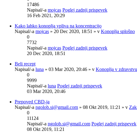
17486
Napisal/-a
mojcas
Poglej zadnji prispevek
16 Feb 2021, 20:29
Kako lahko konoplja vpliva na koncentracijo
Napisal/-a
mojcas
» 20 Dec 2020, 18:51 » v
Konoplja splošno
0
7732
Napisal/-a
mojcas
Poglej zadnji prispevek
20 Dec 2020, 18:51
Beli recept
Napisal/-a
luna
» 03 Mar 2020, 20:46 » v
Konoplja v zdravstv
0
9999
Napisal/-a
luna
Poglej zadnji prispevek
03 Mar 2020, 20:46
Prepoved CBD-ja
Napisal/-a
ngolob.si@gmail.com
» 08 Okt 2019, 11:21 » v
Zak
0
11124
Napisal/-a
ngolob.si@gmail.com
Poglej zadnji prispevek
08 Okt 2019, 11:21