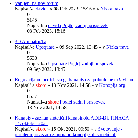
Vabljeni na nov forum
Napisal/-a
davida
» 08 Feb 2023, 15:16 » v
Nizka trava
0
5145
Napisal/-a
davida
Poglej zadnji prispevek
08 Feb 2023, 15:16
3D Animator/ka
Napisal/-a
Upsquare
» 09 Sep 2022, 13:45 » v
Nizka trava
0
5638
Napisal/-a
Upsquare
Poglej zadnji prispevek
09 Sep 2022, 13:45
Regulacija nemedicinskega kanabisa za polnoletne državljane
Napisal/-a
skorc
» 13 Nov 2021, 14:58 » v
Konoplja.org
0
8537
Napisal/-a
skorc
Poglej zadnji prispevek
13 Nov 2021, 14:58
Kanabis - zaznan sintetični kanabinoid ADB-BUTINACA
14. oktober 2021
Napisal/-a
skorc
» 15 Okt 2021, 09:50 » v
Svetovanje -
problemi povezani z uporabo konoplje ali sintetičnih