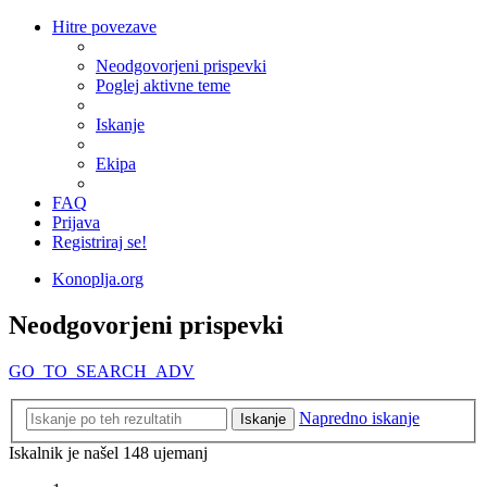
Hitre povezave
Neodgovorjeni prispevki
Poglej aktivne teme
Iskanje
Ekipa
FAQ
Prijava
Registriraj se!
Konoplja.org
Neodgovorjeni prispevki
GO_TO_SEARCH_ADV
Napredno iskanje
Iskanje
Iskalnik je našel 148 ujemanj