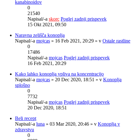
kanabinoidov
0
21540
Napisal/-a
skorc
Poglej zadnji prispevek
15 Okt 2021, 09:50
Naravna zelišča konoplja
Napisal/-a
mojcas
» 16 Feb 2021, 20:29 » v
Ostale rastline
0
17486
Napisal/-a
mojcas
Poglej zadnji prispevek
16 Feb 2021, 20:29
Kako lahko konoplja vpliva na koncentracijo
Napisal/-a
mojcas
» 20 Dec 2020, 18:51 » v
Konoplja
splošno
0
7732
Napisal/-a
mojcas
Poglej zadnji prispevek
20 Dec 2020, 18:51
Beli recept
Napisal/-a
luna
» 03 Mar 2020, 20:46 » v
Konoplja v
zdravstvu
0