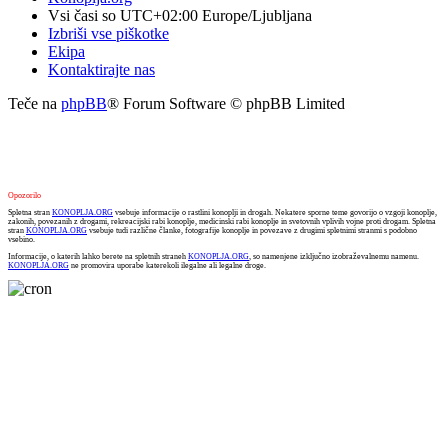
Vsi časi so UTC+02:00 Europe/Ljubljana
Izbriši vse piškotke
Ekipa
Kontaktirajte nas
Teče na
phpBB
® Forum Software © phpBB Limited
Opozorilo
Spletna stran
KONOPLJA.ORG
vsebuje informacije o rastlini konoplji in drogah. Nekatere sporne teme govorijo o vzgoji konoplje,
zakonih, povezanih z drogami, rekreacijski rabi konoplje, medicinski rabi konoplje in svetovnih vplivih vojne proti drogam. Spletna
stran
KONOPLJA.ORG
vsebuje tudi različne članke, fotografije konoplje in povezave z drugimi spletnimi stranmi s podobno
vsebino.
Informacije, o katerih lahko berete na spletnih straneh
KONOPLJA.ORG
, so namenjene izključno izobraževalnemu namenu.
KONOPLJA.ORG
ne promovira uporabe katerekoli ilegalne ali legalne droge.