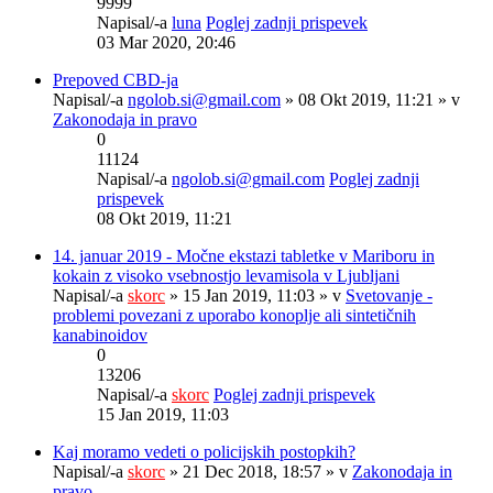
9999
Napisal/-a
luna
Poglej zadnji prispevek
03 Mar 2020, 20:46
Prepoved CBD-ja
Napisal/-a
ngolob.si@gmail.com
» 08 Okt 2019, 11:21 » v
Zakonodaja in pravo
0
11124
Napisal/-a
ngolob.si@gmail.com
Poglej zadnji
prispevek
08 Okt 2019, 11:21
14. januar 2019 - Močne ekstazi tabletke v Mariboru in
kokain z visoko vsebnostjo levamisola v Ljubljani
Napisal/-a
skorc
» 15 Jan 2019, 11:03 » v
Svetovanje -
problemi povezani z uporabo konoplje ali sintetičnih
kanabinoidov
0
13206
Napisal/-a
skorc
Poglej zadnji prispevek
15 Jan 2019, 11:03
Kaj moramo vedeti o policijskih postopkih?
Napisal/-a
skorc
» 21 Dec 2018, 18:57 » v
Zakonodaja in
pravo