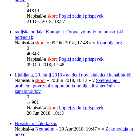
0
41819
Napisal/-a
skorc
Poglej zadnji prispevek
21 Dec 2018, 18:57
radijska oddaja: Konoplja. Droga, zdravilo in industrijski
potencial:
Napisal/-a
skorc
» 09 Okt 2018, 17:48 » v
Konoplja.org
0
40343
Napisal/-a
skorc
Poglej zadnji prispevek
09 Okt 2018, 17:48
Ljubljana, 20. junij 2018 - najdeni novi sinteticni kanabinoidi
Napisal/-a
skorc
» 20 Jun 2018, 10:13 » v
Svetovanje -
problemi povezani z uporabo konoplje ali sintetičnih
kanabinoidov
0
14901
Napisal/-a
skorc
Poglej zadnji prispevek
20 Jun 2018, 10:13
Hrvaška plačilo kazni.
Napisal/-a
Neuradno
» 30 Apr 2018, 19:47 » v
Zakonodaja in
pravo