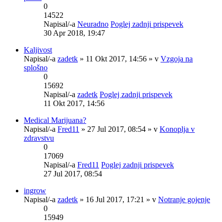
0
14522
Napisal/-a
Neuradno
Poglej zadnji prispevek
30 Apr 2018, 19:47
Kaljivost
Napisal/-a
zadetk
» 11 Okt 2017, 14:56 » v
Vzgoja na
splošno
0
15692
Napisal/-a
zadetk
Poglej zadnji prispevek
11 Okt 2017, 14:56
Medical Marijuana?
Napisal/-a
Fred11
» 27 Jul 2017, 08:54 » v
Konoplja v
zdravstvu
0
17069
Napisal/-a
Fred11
Poglej zadnji prispevek
27 Jul 2017, 08:54
ingrow
Napisal/-a
zadetk
» 16 Jul 2017, 17:21 » v
Notranje gojenje
0
15949