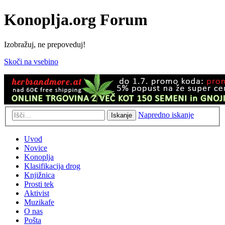
Konoplja.org Forum
Izobražuj, ne prepoveduj!
Skoči na vsebino
Napredno iskanje
Iskanje
Uvod
Novice
Konoplja
Klasifikacija drog
Knjižnica
Prosti tek
Aktivist
Muzikafe
O nas
Pošta