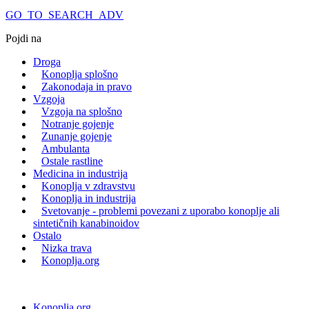
GO_TO_SEARCH_ADV
Pojdi na
Droga
Konoplja splošno
Zakonodaja in pravo
Vzgoja
Vzgoja na splošno
Notranje gojenje
Zunanje gojenje
Ambulanta
Ostale rastline
Medicina in industrija
Konoplja v zdravstvu
Konoplja in industrija
Svetovanje - problemi povezani z uporabo konoplje ali
sintetičnih kanabinoidov
Ostalo
Nizka trava
Konoplja.org
Konoplja.org