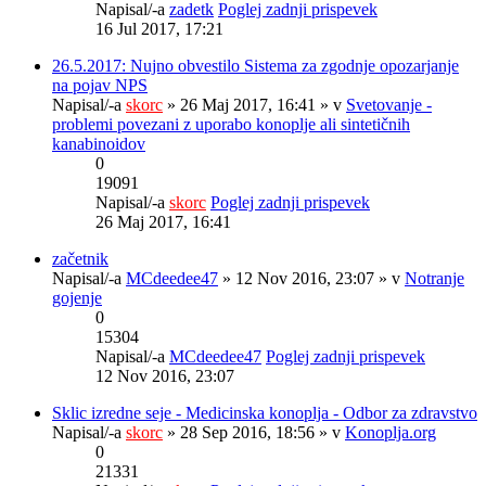
Napisal/-a
zadetk
Poglej zadnji prispevek
16 Jul 2017, 17:21
26.5.2017: Nujno obvestilo Sistema za zgodnje opozarjanje
na pojav NPS
Napisal/-a
skorc
» 26 Maj 2017, 16:41 » v
Svetovanje -
problemi povezani z uporabo konoplje ali sintetičnih
kanabinoidov
0
19091
Napisal/-a
skorc
Poglej zadnji prispevek
26 Maj 2017, 16:41
začetnik
Napisal/-a
MCdeedee47
» 12 Nov 2016, 23:07 » v
Notranje
gojenje
0
15304
Napisal/-a
MCdeedee47
Poglej zadnji prispevek
12 Nov 2016, 23:07
Sklic izredne seje - Medicinska konoplja - Odbor za zdravstvo
Napisal/-a
skorc
» 28 Sep 2016, 18:56 » v
Konoplja.org
0
21331