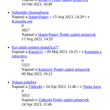
10 Okt 2023, 10:49
Subreddit r/konopljaorg
Napisal/-a
HappyPappy
» 15 Avg 2023, 14:29 » v
Konoplja.org
0
3827
Napisal/-a
HappyPappy
Poglej zadnji prispevek
15 Avg 2023, 14:29
Kaj sploh pomeni domačica??
Napisal/-a
Klariss11
» 09 Maj 2023, 19:23 » v
Konoplja v
zdravstvu
0
5323
Napisal/-a
Klariss11
Poglej zadnji prispevek
09 Maj 2023, 19:23
Nakup pohištva
Napisal/-a
Vidko44
» 24 Apr 2023, 11:46 » v
Nizka trava
0
5053
Napisal/-a
Vidko44
Poglej zadnji prispevek
24 Apr 2023, 11:46