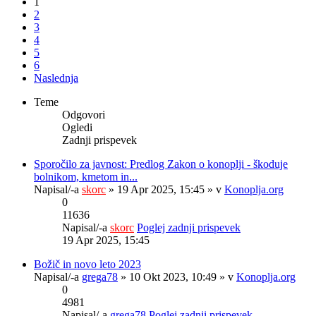
1
2
3
4
5
6
Naslednja
Teme
Odgovori
Ogledi
Zadnji prispevek
Sporočilo za javnost: Predlog Zakon o konoplji - škoduje
bolnikom, kmetom in...
Napisal/-a
skorc
» 19 Apr 2025, 15:45 » v
Konoplja.org
0
11636
Napisal/-a
skorc
Poglej zadnji prispevek
19 Apr 2025, 15:45
Božič in novo leto 2023
Napisal/-a
grega78
» 10 Okt 2023, 10:49 » v
Konoplja.org
0
4981
Napisal/-a
grega78
Poglej zadnji prispevek