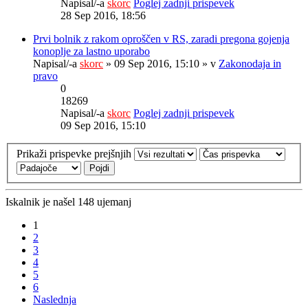
Napisal/-a
skorc
Poglej zadnji prispevek
28 Sep 2016, 18:56
Prvi bolnik z rakom oproščen v RS, zaradi pregona gojenja
konoplje za lastno uporabo
Napisal/-a
skorc
» 09 Sep 2016, 15:10 » v
Zakonodaja in
pravo
0
18269
Napisal/-a
skorc
Poglej zadnji prispevek
09 Sep 2016, 15:10
Prikaži prispevke prejšnjih
Iskalnik je našel 148 ujemanj
1
2
3
4
5
6
Naslednja