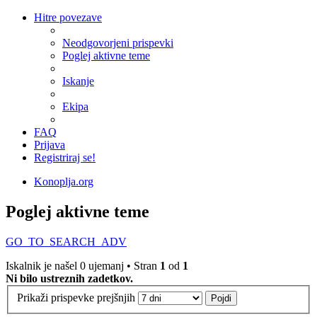
Hitre povezave
Neodgovorjeni prispevki
Poglej aktivne teme
Iskanje
Ekipa
FAQ
Prijava
Registriraj se!
Konoplja.org
Poglej aktivne teme
GO_TO_SEARCH_ADV
Iskalnik je našel 0 ujemanj • Stran
1
od
1
Ni bilo ustreznih zadetkov.
Prikaži prispevke prejšnjih