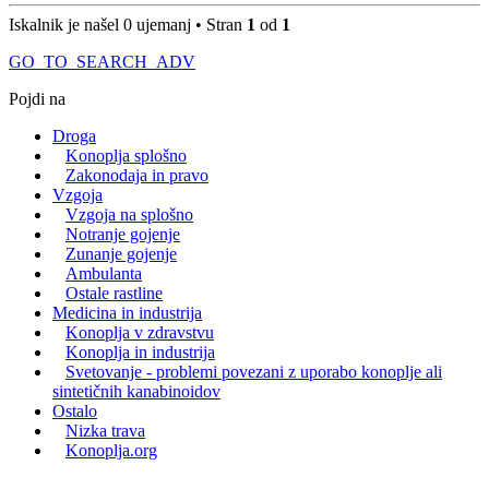
Iskalnik je našel 0 ujemanj • Stran
1
od
1
GO_TO_SEARCH_ADV
Pojdi na
Droga
Konoplja splošno
Zakonodaja in pravo
Vzgoja
Vzgoja na splošno
Notranje gojenje
Zunanje gojenje
Ambulanta
Ostale rastline
Medicina in industrija
Konoplja v zdravstvu
Konoplja in industrija
Svetovanje - problemi povezani z uporabo konoplje ali
sintetičnih kanabinoidov
Ostalo
Nizka trava
Konoplja.org