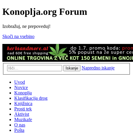
Konoplja.org Forum
Izobražuj, ne prepoveduj!
Skoči na vsebino
Napredno iskanje
Iskanje
Uvod
Novice
Konoplja
Klasifikacija drog
Knjižnica
Prosti tek
Aktivist
Muzikafe
O nas
Pošta