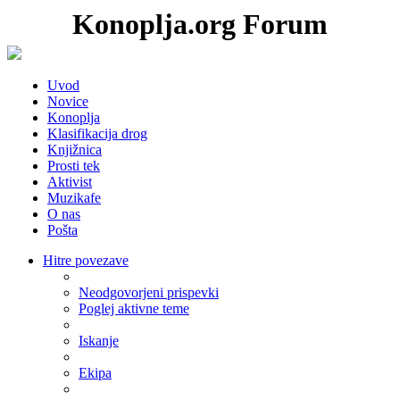
Konoplja.org Forum
Uvod
Novice
Konoplja
Klasifikacija drog
Knjižnica
Prosti tek
Aktivist
Muzikafe
O nas
Pošta
Hitre povezave
Neodgovorjeni prispevki
Poglej aktivne teme
Iskanje
Ekipa