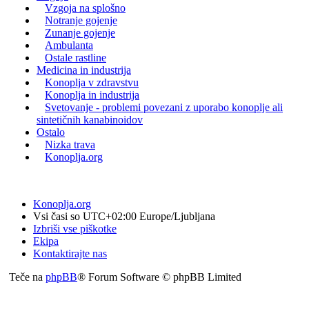
Vzgoja na splošno
Notranje gojenje
Zunanje gojenje
Ambulanta
Ostale rastline
Medicina in industrija
Konoplja v zdravstvu
Konoplja in industrija
Svetovanje - problemi povezani z uporabo konoplje ali
sintetičnih kanabinoidov
Ostalo
Nizka trava
Konoplja.org
Konoplja.org
Vsi časi so UTC+02:00 Europe/Ljubljana
Izbriši vse piškotke
Ekipa
Kontaktirajte nas
Teče na
phpBB
® Forum Software © phpBB Limited