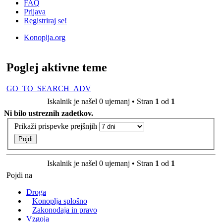
FAQ
Prijava
Registriraj se!
Konoplja.org
Iskanje
Poglej aktivne teme
GO_TO_SEARCH_ADV
Iskalnik je našel 0 ujemanj • Stran
1
od
1
Ni bilo ustreznih zadetkov.
Prikaži prispevke prejšnjih
Iskalnik je našel 0 ujemanj • Stran
1
od
1
Pojdi na
Droga
Konoplja splošno
Zakonodaja in pravo
Vzgoja