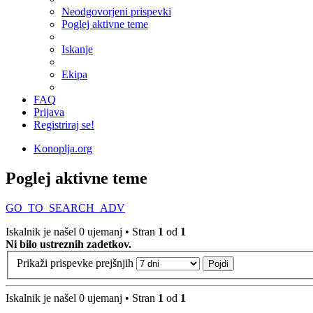
Neodgovorjeni prispevki
Poglej aktivne teme
Iskanje
Ekipa
FAQ
Prijava
Registriraj se!
Konoplja.org
Poglej aktivne teme
GO_TO_SEARCH_ADV
Iskalnik je našel 0 ujemanj • Stran
1
od
1
Ni bilo ustreznih zadetkov.
Prikaži prispevke prejšnjih
Iskalnik je našel 0 ujemanj • Stran
1
od
1