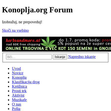
Konoplja.org Forum
Izobražuj, ne prepoveduj!
Skoči na vsebino
Napredno iskanje
Iskanje
Uvod
Novice
Konoplja
Klasifikacija drog
Knjižnica
Prosti tek
Aktivist
Muzikafe
O nas
Pošta