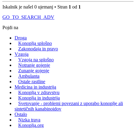
Iskalnik je našel 0 ujemanj • Stran
1
od
1
GO_TO_SEARCH_ADV
Pojdi na
Droga
Konoplja splošno
Zakonodaja in pravo
Vzgoja
Vzgoja na splošno
Notranje gojenje
Zunanje gojenje
Ambulanta
Ostale rastline
Medicina in industrija
Konoplja v zdravstvu
Konoplja in industrija
Svetovanje - problemi povezani z uporabo konoplje ali
sintetičnih kanabinoidov
Ostalo
Nizka trava
Konoplja.org