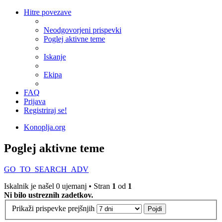
Hitre povezave
Neodgovorjeni prispevki
Poglej aktivne teme
Iskanje
Ekipa
FAQ
Prijava
Registriraj se!
Konoplja.org
Poglej aktivne teme
GO_TO_SEARCH_ADV
Iskalnik je našel 0 ujemanj • Stran
1
od
1
Ni bilo ustreznih zadetkov.
Prikaži prispevke prejšnjih