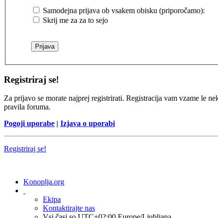
Samodejna prijava ob vsakem obisku (priporočamo):
Skrij me za za to sejo
Registriraj se!
Za prijavo se morate najprej registrirati. Registracija vam vzame le ne
pravila foruma.
Pogoji uporabe
|
Izjava o uporabi
Registriraj se!
Konoplja.org
Ekipa
Kontaktirajte nas
Vsi časi so UTC+02:00 Europe/Ljubljana