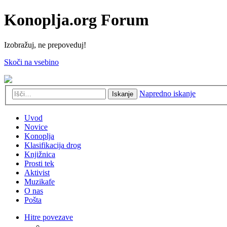
Konoplja.org Forum
Izobražuj, ne prepoveduj!
Skoči na vsebino
Napredno iskanje
Iskanje
Uvod
Novice
Konoplja
Klasifikacija drog
Knjižnica
Prosti tek
Aktivist
Muzikafe
O nas
Pošta
Hitre povezave