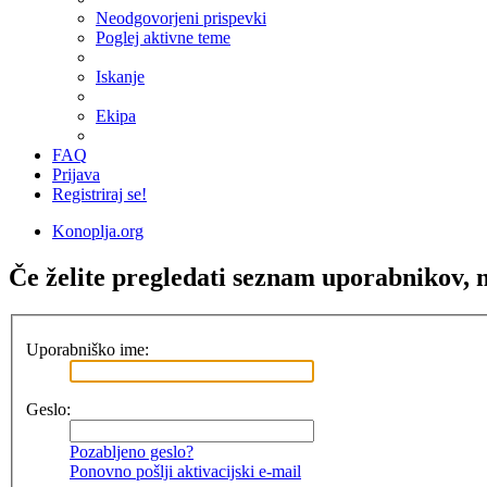
Neodgovorjeni prispevki
Poglej aktivne teme
Iskanje
Ekipa
FAQ
Prijava
Registriraj se!
Konoplja.org
Če želite pregledati seznam uporabnikov, mo
Uporabniško ime:
Geslo:
Pozabljeno geslo?
Ponovno pošlji aktivacijski e-mail