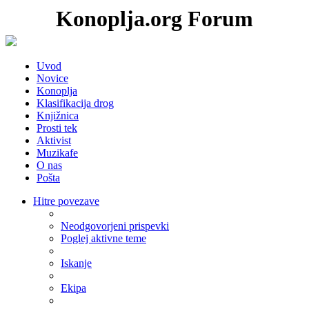
Konoplja.org Forum
Uvod
Novice
Konoplja
Klasifikacija drog
Knjižnica
Prosti tek
Aktivist
Muzikafe
O nas
Pošta
Hitre povezave
Neodgovorjeni prispevki
Poglej aktivne teme
Iskanje
Ekipa