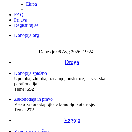
Ekipa
FAQ
Prijava
Registriraj se!
Konoplja.org
Iskanje
Danes je 08 Avg 2026, 19:24
Droga
Konoplja splošno
Uporaba, zloraba, uživanje, posledice, hašišarska
parafernalija...
Teme:
552
Zakonodaja in pravo
Vse o zakonodaji glede konoplje kot droge.
Teme:
272
Vzgoja
Vzgoja na splošno