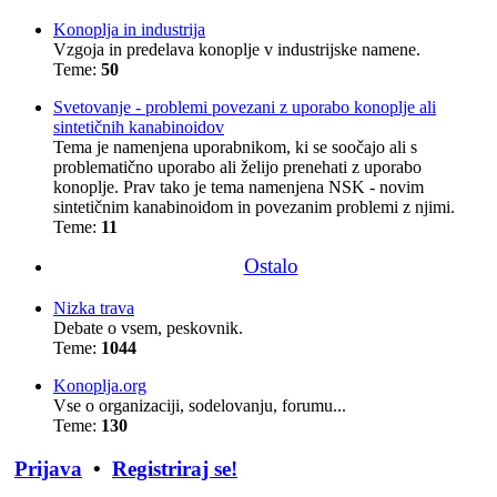
Konoplja in industrija
Vzgoja in predelava konoplje v industrijske namene.
Teme:
50
Svetovanje - problemi povezani z uporabo konoplje ali
sintetičnih kanabinoidov
Tema je namenjena uporabnikom, ki se soočajo ali s
problematično uporabo ali želijo prenehati z uporabo
konoplje. Prav tako je tema namenjena NSK - novim
sintetičnim kanabinoidom in povezanim problemi z njimi.
Teme:
11
Ostalo
Nizka trava
Debate o vsem, peskovnik.
Teme:
1044
Konoplja.org
Vse o organizaciji, sodelovanju, forumu...
Teme:
130
Prijava
•
Registriraj se!