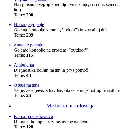
Na splošno o vzgoji konoplje (vršičkanje, sušenje, semena
itd.)
Teme:
200
Notranje gojenje
Gojenje konoplje znotraj ("indoor") in v rastlinjakih
Teme:
289
Zunanje gojenje
Gojenje konoplje na prostem ("outdoor")
Teme:
115
Ambulanta
Diagnostika bolnih rastlin in prva pomoč
Teme:
43
Ostale rastline
Sadje, zelenjava, zdravilne, okrasne in psihotropne rastline
Teme:
26
Medicina in industrija
Konoplja v zdravstvu
Uporaba konoplje v zdravstvene namene.
Teme:
128