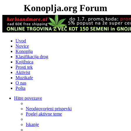
Konoplja.org Forum
Uvod
Novice
Konoplja
Klasifikacija drog
Knjižnica
Prosti tek
Aktivist
Muzikafe
O nas
Pošta
Hitre povezave
Neodgovorjeni prispevki
Poglej aktivne teme
Iskanje