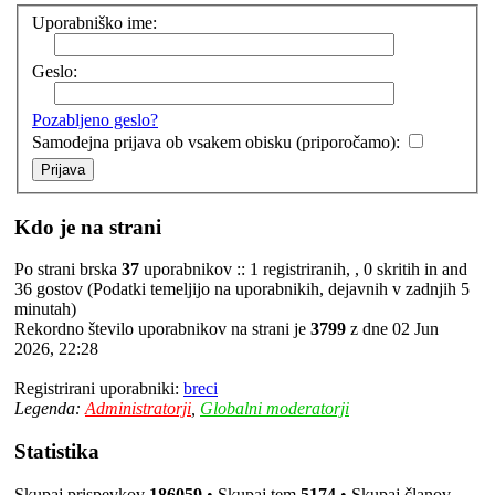
Uporabniško ime:
Geslo:
Pozabljeno geslo?
Samodejna prijava ob vsakem obisku (priporočamo):
Kdo je na strani
Po strani brska
37
uporabnikov :: 1 registriranih, , 0 skritih in and
36 gostov (Podatki temeljijo na uporabnikih, dejavnih v zadnjih 5
minutah)
Rekordno število uporabnikov na strani je
3799
z dne 02 Jun
2026, 22:28
Registrirani uporabniki:
breci
Legenda:
Administratorji
,
Globalni moderatorji
Statistika
Skupaj prispevkov
186059
• Skupaj tem
5174
• Skupaj članov