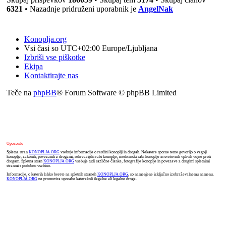
6321
• Nazadnje pridruženi uporabnik je
AngelNak
Konoplja.org
Vsi časi so UTC+02:00 Europe/Ljubljana
Izbriši vse piškotke
Ekipa
Kontaktirajte nas
Teče na
phpBB
® Forum Software © phpBB Limited
Opozorilo
Spletna stran
KONOPLJA.ORG
vsebuje informacije o rastlini konoplji in drogah. Nekatere sporne teme govorijo o vzgoji
konoplje, zakonih, povezanih z drogami, rekreacijski rabi konoplje, medicinski rabi konoplje in svetovnih vplivih vojne proti
drogam. Spletna stran
KONOPLJA.ORG
vsebuje tudi različne članke, fotografije konoplje in povezave z drugimi spletnimi
stranmi s podobno vsebino.
Informacije, o katerih lahko berete na spletnih straneh
KONOPLJA.ORG
, so namenjene izključno izobraževalnemu namenu.
KONOPLJA.ORG
ne promovira uporabe katerekoli ilegalne ali legalne droge.