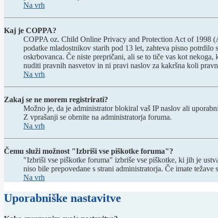
Na vrh
Kaj je COPPA?
COPPA oz. Child Online Privacy and Protection Act of 1998 (Akt 
podatke mladostnikov starih pod 13 let, zahteva pisno potrdilo 
oskrbovanca. Če niste prepričani, ali se to tiče vas kot nekoga, 
nuditi pravnih nasvetov in ni pravi naslov za kakršna koli pravn
Na vrh
Zakaj se ne morem registrirati?
Možno je, da je administrator blokiral vaš IP naslov ali uporabni
Z vprašanji se obrnite na administratorja foruma.
Na vrh
Čemu služi možnost "Izbriši vse piškotke foruma"?
"Izbriši vse piškotke foruma" izbriše vse piškotke, ki jih je u
niso bile prepovedane s strani administratorja. Če imate težave
Na vrh
Uporabniške nastavitve