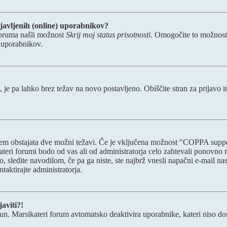
javljenih (online) uporabnikov?
foruma našli možnost
Skrij moj status prisotnosti
. Omogočite to možnos
h uporabnikov.
, je pa lahko brez težav na novo postavljeno. Obiščite stran za prijavo i
otem obstajata dve možni težavi. Če je vključena možnost "COPPA suppo
kateri forumi bodo od vas ali od administratorja celo zahtevali ponovno re
o, sledite navodilom, če pa ga niste, ste najbrž vnesli napačni e-mail na
ntaktirajte administratorja.
aviti?!
un. Marsikateri forum avtomatsko deaktivira uporabnike, kateri niso dosti