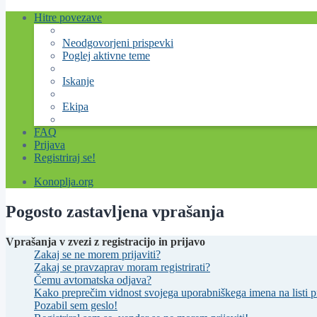
Hitre povezave
Neodgovorjeni prispevki
Poglej aktivne teme
Iskanje
Ekipa
FAQ
Prijava
Registriraj se!
Konoplja.org
Pogosto zastavljena vprašanja
Vprašanja v zvezi z registracijo in prijavo
Zakaj se ne morem prijaviti?
Zakaj se pravzaprav moram registrirati?
Čemu avtomatska odjava?
Kako preprečim vidnost svojega uporabniškega imena na listi pr
Pozabil sem geslo!