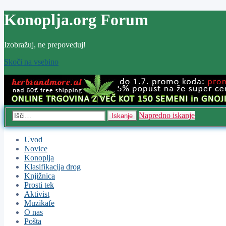
Konoplja.org Forum
Izobražuj, ne prepoveduj!
Skoči na vsebino
Napredno iskanje
Iskanje
Uvod
Novice
Konoplja
Klasifikacija drog
Knjižnica
Prosti tek
Aktivist
Muzikafe
O nas
Pošta