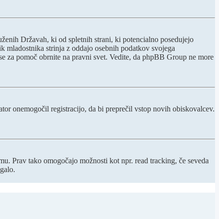
ženih Državah, ki od spletnih strani, ki potencialno posedujejo
nik mladostnika strinja z oddajo osebnih podatkov svojega
acijo, se za pomoč obrnite na pravni svet. Vedite, da phpBB Group ne more
rator onemogočil registracijo, da bi preprečil vstop novih obiskovalcev.
rumu. Prav tako omogočajo možnosti kot npr. read tracking, če seveda
galo.