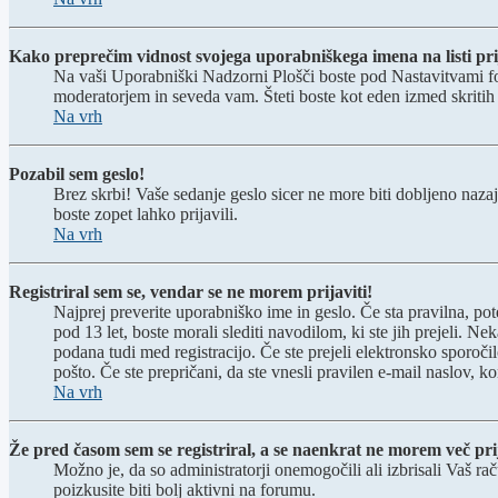
Kako preprečim vidnost svojega uporabniškega imena na listi pri
Na vaši Uporabniški Nadzorni Plošči boste pod Nastavitvami 
moderatorjem in seveda vam. Šteti boste kot eden izmed skriti
Na vrh
Pozabil sem geslo!
Brez skrbi! Vaše sedanje geslo sicer ne more biti dobljeno nazaj
boste zopet lahko prijavili.
Na vrh
Registriral sem se, vendar se ne morem prijaviti!
Najprej preverite uporabniško ime in geslo. Če sta pravilna, p
pod 13 let, boste morali slediti navodilom, ki ste jih prejeli. Ne
podana tudi med registracijo. Če ste prejeli elektronsko sporočil
pošto. Če ste prepričani, da ste vnesli pravilen e-mail naslov, ko
Na vrh
Že pred časom sem se registriral, a se naenkrat ne morem več prij
Možno je, da so administratorji onemogočili ali izbrisali Vaš rač
poizkusite biti bolj aktivni na forumu.