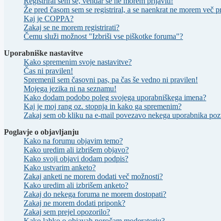
Registriral sem se, vendar se ne morem prijaviti!
Že pred časom sem se registriral, a se naenkrat ne morem več pri
Kaj je COPPA?
Zakaj se ne morem registrirati?
Čemu služi možnost "Izbriši vse piškotke foruma"?
Uporabniške nastavitve
Kako spremenim svoje nastavitve?
Čas ni pravilen!
Spremenil sem časovni pas, pa čas še vedno ni pravilen!
Mojega jezika ni na seznamu!
Kako dodam podobo poleg svojega uporabniškega imena?
Kaj je moj rang oz. stopnja in kako ga spremenim?
Zakaj sem ob kliku na e-mail povezavo nekega uporabnika pozv
Poglavje o objavljanju
Kako na forumu objavim temo?
Kako uredim ali izbrišem objavo?
Kako svoji objavi dodam podpis?
Kako ustvarim anketo?
Zakaj anketi ne morem dodati več možnosti?
Kako uredim ali izbrišem anketo?
Zakaj do nekega foruma ne morem dostopati?
Zakaj ne morem dodati priponk?
Zakaj sem prejel opozorilo?
Kako lahko o objavah poročam moderatorju?