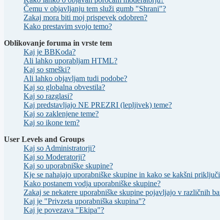
Čemu v objavljanju tem služi gumb "Shrani"?
Zakaj mora biti moj prispevek odobren?
Kako prestavim svojo temo?
Oblikovanje foruma in vrste tem
Kaj je BBKoda?
Ali lahko uporabljam HTML?
Kaj so smeški?
Ali lahko objavljam tudi podobe?
Kaj so globalna obvestila?
Kaj so razglasi?
Kaj predstavljajo NE PREZRI (lepljivek) teme?
Kaj so zaklenjene teme?
Kaj so ikone tem?
User Levels and Groups
Kaj so Administratorji?
Kaj so Moderatorji?
Kaj so uporabniške skupine?
Kje se nahajajo uporabniške skupine in kako se kakšni priključi
Kako postanem vodja uporabniške skupine?
Zakaj se nekatere uporabniške skupine pojavljajo v različnih b
Kaj je "Privzeta uporabniška skupina"?
Kaj je povezava "Ekipa"?