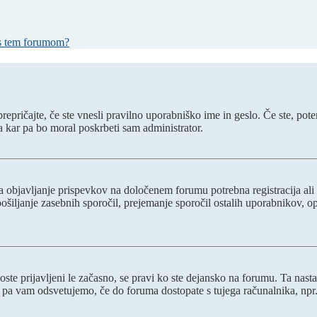
 s tem forumom?
epričajte, če ste vnesli pravilno uporabniško ime in geslo. Če ste, potem 
a kar pa bo moral poskrbeti sam administrator.
za objavljanje prispevkov na določenem forumu potrebna registracija al
 pošiljanje zasebnih sporočil, prejemanje sporočil ostalih uporabnikov, 
boste prijavljeni le začasno, se pravi ko ste dejansko na forumu. Ta nast
 pa vam odsvetujemo, če do foruma dostopate s tujega računalnika, npr. v