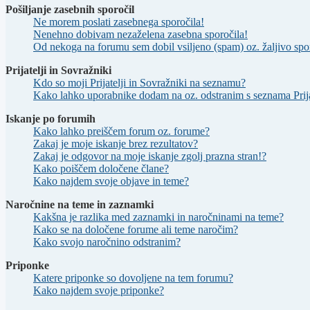
Pošiljanje zasebnih sporočil
Ne morem poslati zasebnega sporočila!
Nenehno dobivam nezaželena zasebna sporočila!
Od nekoga na forumu sem dobil vsiljeno (spam) oz. žaljivo spo
Prijatelji in Sovražniki
Kdo so moji Prijatelji in Sovražniki na seznamu?
Kako lahko uporabnike dodam na oz. odstranim s seznama Prija
Iskanje po forumih
Kako lahko preiščem forum oz. forume?
Zakaj je moje iskanje brez rezultatov?
Zakaj je odgovor na moje iskanje zgolj prazna stran!?
Kako poiščem določene člane?
Kako najdem svoje objave in teme?
Naročnine na teme in zaznamki
Kakšna je razlika med zaznamki in naročninami na teme?
Kako se na določene forume ali teme naročim?
Kako svojo naročnino odstranim?
Priponke
Katere priponke so dovoljene na tem forumu?
Kako najdem svoje priponke?