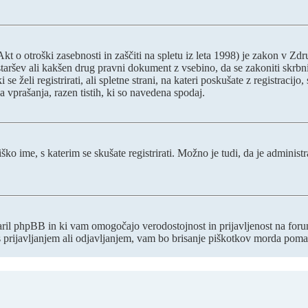
o otroški zasebnosti in zaščiti na spletu iz leta 1998) je zakon v Zdru
staršev ali kakšen drug pravni dokument z vsebino, da se zakoniti skrb
ki se želi registrirati, ali spletne strani, na kateri poskušate z registr
a vprašanja, razen tistih, ki so navedena spodaj.
ško ime, s katerim se skušate registrirati. Možno je tudi, da je administ
stvaril phpBB in ki vam omogočajo verodostojnost in prijavljenost na fo
 s prijavljanjem ali odjavljanjem, vam bo brisanje piškotkov morda poma