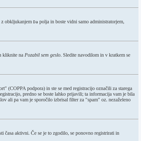
t z obkljukanjem
polja in boste vidni samo administratorjem,
Da
n kliknite na
Pozabil sem geslo
. Sledite navodilom in v kratkem se
rt" (COPPA podpora) in ste se med registracijo označili za starega
gistracijo, predno se boste lahko prijavili; ta informacija vam je bila
slov ali pa vam je sporočilo izbrisal filter za "spam" oz. nezaželeno
 časa aktivni. Če se je to zgodilo, se ponovno registrirati in