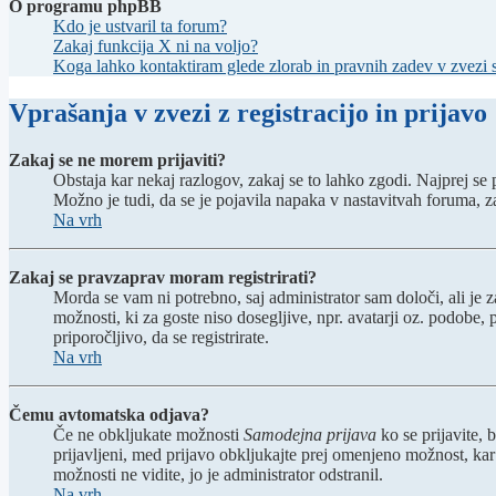
O programu phpBB
Kdo je ustvaril ta forum?
Zakaj funkcija X ni na voljo?
Koga lahko kontaktiram glede zlorab in pravnih zadev v zvezi
Vprašanja v zvezi z registracijo in prijavo
Zakaj se ne morem prijaviti?
Obstaja kar nekaj razlogov, zakaj se to lahko zgodi. Najprej se pr
Možno je tudi, da se je pojavila napaka v nastavitvah foruma, z
Na vrh
Zakaj se pravzaprav moram registrirati?
Morda se vam ni potrebno, saj administrator sam določi, ali je 
možnosti, ki za goste niso dosegljive, npr. avatarji oz. podobe,
priporočljivo, da se registrirate.
Na vrh
Čemu avtomatska odjava?
Če ne obkljukate možnosti
Samodejna prijava
ko se prijavite, 
prijavljeni, med prijavo obkljukajte prej omenjeno možnost, kar
možnosti ne vidite, jo je administrator odstranil.
Na vrh