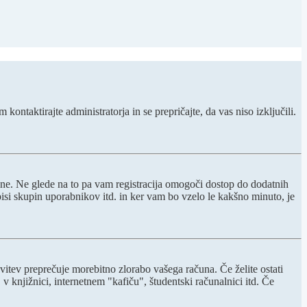
kontaktirajte administratorja in se prepričajte, da vas niso izključili.
i ne. Ne glede na to pa vam registracija omogoči dostop do dodatnih
opisi skupin uporabnikov itd. in ker vam bo vzelo le kakšno minuto, je
avitev preprečuje morebitno zlorabo vašega računa. Če želite ostati
 knjižnici, internetnem "kafiču", študentski računalnici itd. Če