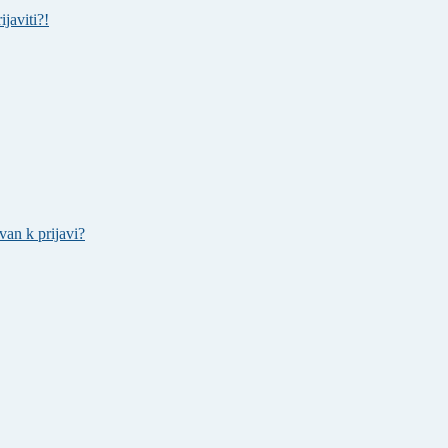
javiti?!
an k prijavi?