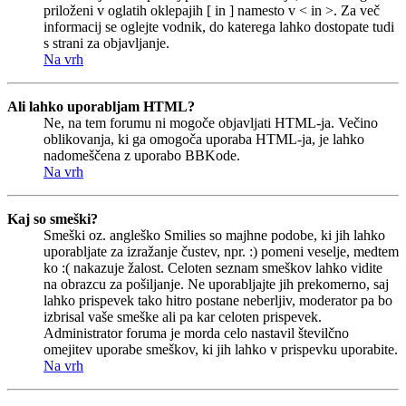
priloženi v oglatih oklepajih [ in ] namesto v < in >. Za več
informacij se oglejte vodnik, do katerega lahko dostopate tudi
s strani za objavljanje.
Na vrh
Ali lahko uporabljam HTML?
Ne, na tem forumu ni mogoče objavljati HTML-ja. Večino
oblikovanja, ki ga omogoča uporaba HTML-ja, je lahko
nadomeščena z uporabo BBKode.
Na vrh
Kaj so smeški?
Smeški oz. angleško Smilies so majhne podobe, ki jih lahko
uporabljate za izražanje čustev, npr. :) pomeni veselje, medtem
ko :( nakazuje žalost. Celoten seznam smeškov lahko vidite
na obrazcu za pošiljanje. Ne uporabljajte jih prekomerno, saj
lahko prispevek tako hitro postane neberljiv, moderator pa bo
izbrisal vaše smeške ali pa kar celoten prispevek.
Administrator foruma je morda celo nastavil številčno
omejitev uporabe smeškov, ki jih lahko v prispevku uporabite.
Na vrh