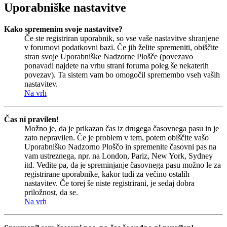
Uporabniške nastavitve
Kako spremenim svoje nastavitve?
Če ste registriran uporabnik, so vse vaše nastavitve shranjene
v forumovi podatkovni bazi. Če jih želite spremeniti, obiščite
stran svoje Uporabniške Nadzorne Plošče (povezavo
ponavadi najdete na vrhu strani foruma poleg še nekaterih
povezav). Ta sistem vam bo omogočil spremembo vseh vaših
nastavitev.
Na vrh
Čas ni pravilen!
Možno je, da je prikazan čas iz drugega časovnega pasu in je
zato nepravilen. Če je problem v tem, potem obiščite vašo
Uporabniško Nadzorno Ploščo in spremenite časovni pas na
vam ustreznega, npr. na London, Pariz, New York, Sydney
itd. Vedite pa, da je spreminjanje časovnega pasu možno le za
registrirane uporabnike, kakor tudi za večino ostalih
nastavitev. Če torej še niste registrirani, je sedaj dobra
priložnost, da se.
Na vrh