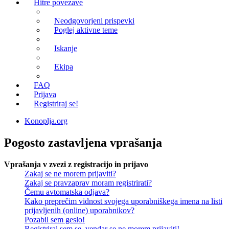
Hitre povezave
Neodgovorjeni prispevki
Poglej aktivne teme
Iskanje
Ekipa
FAQ
Prijava
Registriraj se!
Konoplja.org
Pogosto zastavljena vprašanja
Vprašanja v zvezi z registracijo in prijavo
Zakaj se ne morem prijaviti?
Zakaj se pravzaprav moram registrirati?
Čemu avtomatska odjava?
Kako preprečim vidnost svojega uporabniškega imena na listi
prijavljenih (online) uporabnikov?
Pozabil sem geslo!
Registriral sem se, vendar se ne morem prijaviti!