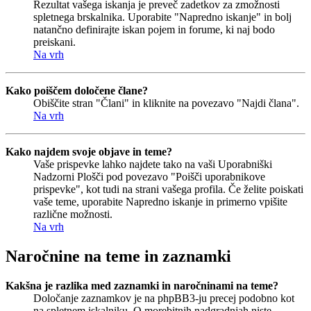
Rezultat vašega iskanja je preveč zadetkov za zmožnosti
spletnega brskalnika. Uporabite "Napredno iskanje" in bolj
natančno definirajte iskan pojem in forume, ki naj bodo
preiskani.
Na vrh
Kako poiščem določene člane?
Obiščite stran "Člani" in kliknite na povezavo "Najdi člana".
Na vrh
Kako najdem svoje objave in teme?
Vaše prispevke lahko najdete tako na vaši Uporabniški
Nadzorni Plošči pod povezavo "Poišči uporabnikove
prispevke", kot tudi na strani vašega profila. Če želite poiskati
vaše teme, uporabite Napredno iskanje in primerno vpišite
različne možnosti.
Na vrh
Naročnine na teme in zaznamki
Kakšna je razlika med zaznamki in naročninami na teme?
Določanje zaznamkov je na phpBB3-ju precej podobno kot
na spletnem iskalniku. O morebitnih nadgradnjah niste