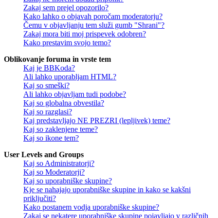
Zakaj sem prejel opozorilo?
Kako lahko o objavah poročam moderatorju?
Čemu v objavljanju tem služi gumb "Shrani"?
Zakaj mora biti moj prispevek odobren?
Kako prestavim svojo temo?
Oblikovanje foruma in vrste tem
Kaj je BBKoda?
Ali lahko uporabljam HTML?
Kaj so smeški?
Ali lahko objavljam tudi podobe?
Kaj so globalna obvestila?
Kaj so razglasi?
Kaj predstavljajo NE PREZRI (lepljivek) teme?
Kaj so zaklenjene teme?
Kaj so ikone tem?
User Levels and Groups
Kaj so Administratorji?
Kaj so Moderatorji?
Kaj so uporabniške skupine?
Kje se nahajajo uporabniške skupine in kako se kakšni
priključiti?
Kako postanem vodja uporabniške skupine?
Zakaj se nekatere uporabniške skupine pojavljajo v različnih