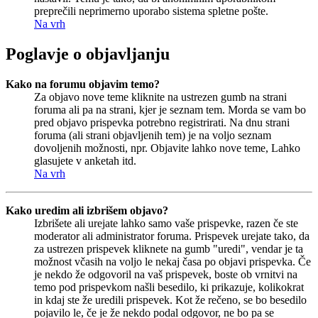
preprečili neprimerno uporabo sistema spletne pošte.
Na vrh
Poglavje o objavljanju
Kako na forumu objavim temo?
Za objavo nove teme kliknite na ustrezen gumb na strani
foruma ali pa na strani, kjer je seznam tem. Morda se vam bo
pred objavo prispevka potrebno registrirati. Na dnu strani
foruma (ali strani objavljenih tem) je na voljo seznam
dovoljenih možnosti, npr. Objavite lahko nove teme, Lahko
glasujete v anketah itd.
Na vrh
Kako uredim ali izbrišem objavo?
Izbrišete ali urejate lahko samo vaše prispevke, razen če ste
moderator ali administrator foruma. Prispevek urejate tako, da
za ustrezen prispevek kliknete na gumb "uredi", vendar je ta
možnost včasih na voljo le nekaj časa po objavi prispevka. Če
je nekdo že odgovoril na vaš prispevek, boste ob vrnitvi na
temo pod prispevkom našli besedilo, ki prikazuje, kolikokrat
in kdaj ste že uredili prispevek. Kot že rečeno, se bo besedilo
pojavilo le, če je že nekdo podal odgovor, ne bo pa se