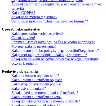
Že pred časom sem se registriral, a se naenkrat ne morem več
prijaviti?!
Kaj je COPPA?
Zakaj se ne morem registrirati?
Čemu služi možnost "Izbriši vse piškotke foruma"?
Uporabniške nastavitve
Kako spremenim svoje nastavitve?
Čas ni pravilen!
Spremenil sem časovni pas, pa čas še vedno ni pravilen!
Mojega jezika ni na seznamu!
Kako dodam podobo poleg svojega uporabniškega imena?
Kaj je moj rang oz. stopnja in kako ga spremenim?
Zakaj sem ob kliku na e-mail povezavo nekega uporabnika
pozvan k prijavi?
Poglavje o objavljanju
Kako na forumu objavim temo?
Kako uredim ali izbrišem objavo?
Kako svoji objavi dodam podpis?
Kako ustvarim anketo?
Zakaj anketi ne morem dodati več možnosti?
Kako uredim ali izbrišem anketo?
Zakaj do nekega foruma ne morem dostopati?
Zakaj ne morem dodati priponk?