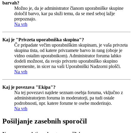
barvah?
Možno je, da je administrator članom uporabniške skupine
določil barvo, kar pa služi temu, da se med seboj lažje
prepoznajo.
Na vrh
Kaj je "Privzeta uporabniška skupina"?
Če pripadate večim uporabniškim skupinam, je vaša privzeta
skupina tista, od katere privzamete barvo in rang (oboje je
vidno ostalim uporabnikom). Administrator foruma lahko
dodeli možnost, da svojo privzeto uporabniško skupino
spremenite, in sicer na vaši Uporabniški Nadzorni plošči.
Na vrh
Kaj je povezava "Ekipa"?
Na tej povezavi najdete seznam osebja foruma, vključno z
administratorjem foruma in moderatorji, pa tudi ostale
podrobnosti, npr. katere forume te osebe moderirajo.
Na vrh
Pošiljanje zasebnih sporočil