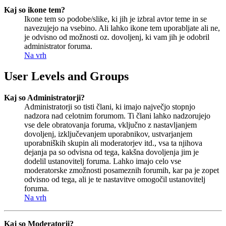
Kaj so ikone tem?
Ikone tem so podobe/slike, ki jih je izbral avtor teme in se
navezujejo na vsebino. Ali lahko ikone tem uporabljate ali ne,
je odvisno od možnosti oz. dovoljenj, ki vam jih je odobril
administrator foruma.
Na vrh
User Levels and Groups
Kaj so Administratorji?
Administratorji so tisti člani, ki imajo največjo stopnjo
nadzora nad celotnim forumom. Ti člani lahko nadzorujejo
vse dele obratovanja foruma, vključno z nastavljanjem
dovoljenj, izključevanjem uporabnikov, ustvarjanjem
uporabniških skupin ali moderatorjev itd., vsa ta njihova
dejanja pa so odvisna od tega, kakšna dovoljenja jim je
dodelil ustanovitelj foruma. Lahko imajo celo vse
moderatorske zmožnosti posameznih forumih, kar pa je zopet
odvisno od tega, ali je te nastavitve omogočil ustanovitelj
foruma.
Na vrh
Kaj so Moderatorji?