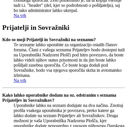
celotnega sporočila. Zelo pomembno je, da ta kopija vsebuje
tudi t.i. "header" (del, kjer so podrobnosti o pošiljatelju), saj
bo tako administrator lahko ukrepal.
Na vrh
Prijatelji in Sovražniki
Kdo so moji Prijatelji in Sovražniki na seznamu?
Te sezname lahko uporabite za organizacijo ostalih članov
foruma. Člani z vašega seznama Prijateljev bodo dostopni tudi
na Uporabniški Nadzorni Plošči pod hitro povezavo, da boste
lahko videli njihov status prisotnosti in da jim boste lahko
pošiljali zasebna sporočila. Če boste koga dodali pod
Sovražnike, bodo vsa njegova sporočila skrita in avtomatsko
izbrisana.
Na vrh
Kako lahko uporabnike dodam na oz. odstranim s seznama
Prijateljev in Sovražnikov?
Uporabnike lahko na seznam dodajate na dva načina. Znotraj
profila vsakega uporabnika je povezava, preko katere ga
lahko dodate na seznam Prijateljev ali Sovražnikov. Druga
možnost je vaša Uporabniška Nadzorna Plošča, kjer
uporabnike dodate neposredno z vnosom njihovega članskega