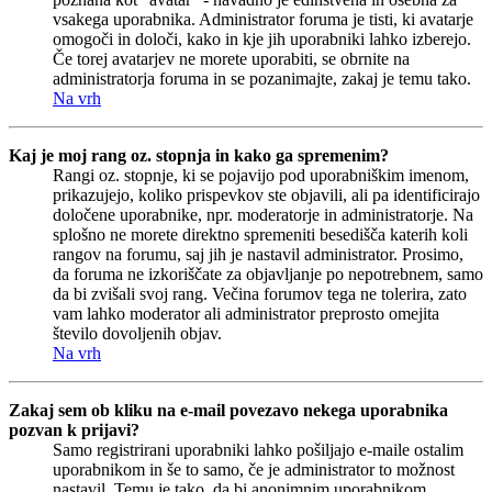
vsakega uporabnika. Administrator foruma je tisti, ki avatarje
omogoči in določi, kako in kje jih uporabniki lahko izberejo.
Če torej avatarjev ne morete uporabiti, se obrnite na
administratorja foruma in se pozanimajte, zakaj je temu tako.
Na vrh
Kaj je moj rang oz. stopnja in kako ga spremenim?
Rangi oz. stopnje, ki se pojavijo pod uporabniškim imenom,
prikazujejo, koliko prispevkov ste objavili, ali pa identificirajo
določene uporabnike, npr. moderatorje in administratorje. Na
splošno ne morete direktno spremeniti besedišča katerih koli
rangov na forumu, saj jih je nastavil administrator. Prosimo,
da foruma ne izkoriščate za objavljanje po nepotrebnem, samo
da bi zvišali svoj rang. Večina forumov tega ne tolerira, zato
vam lahko moderator ali administrator preprosto omejita
število dovoljenih objav.
Na vrh
Zakaj sem ob kliku na e-mail povezavo nekega uporabnika
pozvan k prijavi?
Samo registrirani uporabniki lahko pošiljajo e-maile ostalim
uporabnikom in še to samo, če je administrator to možnost
nastavil. Temu je tako, da bi anonimnim uporabnikom