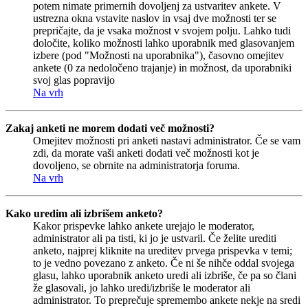
potem nimate primernih dovoljenj za ustvaritev ankete. V
ustrezna okna vstavite naslov in vsaj dve možnosti ter se
prepričajte, da je vsaka možnost v svojem polju. Lahko tudi
določite, koliko možnosti lahko uporabnik med glasovanjem
izbere (pod "Možnosti na uporabnika"), časovno omejitev
ankete (0 za nedoločeno trajanje) in možnost, da uporabniki
svoj glas popravijo
Na vrh
Zakaj anketi ne morem dodati več možnosti?
Omejitev možnosti pri anketi nastavi administrator. Če se vam
zdi, da morate vaši anketi dodati več možnosti kot je
dovoljeno, se obrnite na administratorja foruma.
Na vrh
Kako uredim ali izbrišem anketo?
Kakor prispevke lahko ankete urejajo le moderator,
administrator ali pa tisti, ki jo je ustvaril. Če želite urediti
anketo, najprej kliknite na ureditev prvega prispevka v temi;
to je vedno povezano z anketo. Če ni še nihče oddal svojega
glasu, lahko uporabnik anketo uredi ali izbriše, če pa so člani
že glasovali, jo lahko uredi/izbriše le moderator ali
administrator. To preprečuje spremembo ankete nekje na sredi