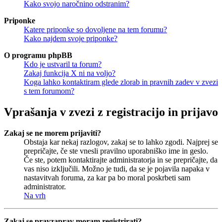
Kako svojo naročnino odstranim?
Priponke
Katere priponke so dovoljene na tem forumu?
Kako najdem svoje priponke?
O programu phpBB
Kdo je ustvaril ta forum?
Zakaj funkcija X ni na voljo?
Koga lahko kontaktiram glede zlorab in pravnih zadev v zvezi
s tem forumom?
Vprašanja v zvezi z registracijo in prijavo
Zakaj se ne morem prijaviti?
Obstaja kar nekaj razlogov, zakaj se to lahko zgodi. Najprej se
prepričajte, če ste vnesli pravilno uporabniško ime in geslo.
Če ste, potem kontaktirajte administratorja in se prepričajte, da
vas niso izključili. Možno je tudi, da se je pojavila napaka v
nastavitvah foruma, za kar pa bo moral poskrbeti sam
administrator.
Na vrh
Zakaj se pravzaprav moram registrirati?