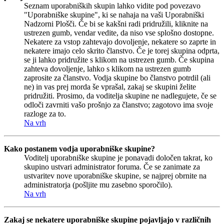
Seznam uporabniških skupin lahko vidite pod povezavo
"Uporabniške skupine", ki se nahaja na vaši Uporabniški
Nadzorni Plošči. Če bi se kakšni radi pridružili, kliknite na
ustrezen gumb, vendar vedite, da niso vse splošno dostopne.
Nekatere za vstop zahtevajo dovoljenje, nekatere so zaprte in
nekatere imajo celo skrito članstvo. Če je torej skupina odprta,
se ji lahko pridružite s klikom na ustrezen gumb. Če skupina
zahteva dovoljenje, lahko s klikom na ustrezen gumb
zaprosite za članstvo. Vodja skupine bo članstvo potrdil (ali
ne) in vas prej morda še vprašal, zakaj se skupini želite
pridružiti. Prosimo, da voditelja skupine ne nadlegujete, če se
odloči zavrniti vašo prošnjo za članstvo; zagotovo ima svoje
razloge za to.
Na vrh
Kako postanem vodja uporabniške skupine?
Voditelj uporabniške skupine je ponavadi določen takrat, ko
skupino ustvari administrator foruma. Če se zanimate za
ustvaritev nove uporabniške skupine, se najprej obrnite na
administratorja (pošljite mu zasebno sporočilo).
Na vrh
Zakaj se nekatere uporabniške skupine pojavljajo v različnih