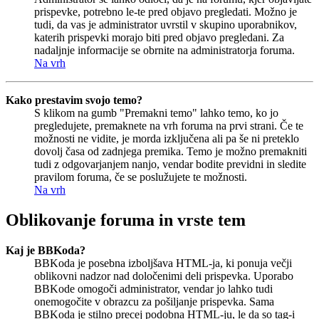
prispevke, potrebno le-te pred objavo pregledati. Možno je
tudi, da vas je administrator uvrstil v skupino uporabnikov,
katerih prispevki morajo biti pred objavo pregledani. Za
nadaljnje informacije se obrnite na administratorja foruma.
Na vrh
Kako prestavim svojo temo?
S klikom na gumb "Premakni temo" lahko temo, ko jo
pregledujete, premaknete na vrh foruma na prvi strani. Če te
možnosti ne vidite, je morda izključena ali pa še ni preteklo
dovolj časa od zadnjega premika. Temo je možno premakniti
tudi z odgovarjanjem nanjo, vendar bodite previdni in sledite
pravilom foruma, če se poslužujete te možnosti.
Na vrh
Oblikovanje foruma in vrste tem
Kaj je BBKoda?
BBKoda je posebna izboljšava HTML-ja, ki ponuja večji
oblikovni nadzor nad določenimi deli prispevka. Uporabo
BBKode omogoči administrator, vendar jo lahko tudi
onemogočite v obrazcu za pošiljanje prispevka. Sama
BBKoda je stilno precej podobna HTML-ju, le da so tag-i