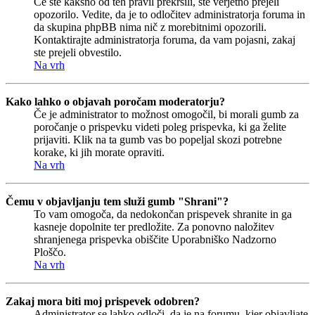
Če ste kakšno od teh pravil prekršili, ste verjetno prejeli
opozorilo. Vedite, da je to odločitev administratorja foruma in
da skupina phpBB nima nič z morebitnimi opozorili.
Kontaktirajte administratorja foruma, da vam pojasni, zakaj
ste prejeli obvestilo.
Na vrh
Kako lahko o objavah poročam moderatorju?
Če je administrator to možnost omogočil, bi morali gumb za
poročanje o prispevku videti poleg prispevka, ki ga želite
prijaviti. Klik na ta gumb vas bo popeljal skozi potrebne
korake, ki jih morate opraviti.
Na vrh
Čemu v objavljanju tem služi gumb "Shrani"?
To vam omogoča, da nedokončan prispevek shranite in ga
kasneje dopolnite ter predložite. Za ponovno naložitev
shranjenega prispevka obiščite Uporabniško Nadzorno
Ploščo.
Na vrh
Zakaj mora biti moj prispevek odobren?
Administrator se lahko odloči, da je na forumu, kjer objavljate