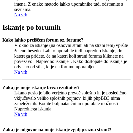
imena. Z enako metodo lahko uporabnike tudi odstranite s
seznama.
Na vrh
Iskanje po forumih
Kako lahko preiščem forum oz. forume?
V okno za iskanje (na osnovni strani ali na strani tem) vpišite
želeno besedo. Lahko uporabite tudi napredno iskanje, do
katerega pridete, če na kateri koli strani foruma kliknete na
povezavo "Napredno iskanje". Kako dostopate do iskanja je
odvisno od stila, ki je na forumu uporabljen.
Na vrh
Zakaj je moje iskanje brez rezultatov?
Iskano geslo je bilo verjetno preveč splošno in je posledično
vključevalo veliko splošnih pojmov, ki jih phpBB3 nima
zabeleženih. Bodite bolj natančni in uporabite možnosti
Naprednega iskanja.
Na vrh
Zakaj je odgovor na moje iskanje zgolj prazna stran!?