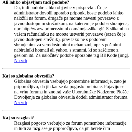
Ali lahko objavljam tudi podobe?
Da, tudi podobe lahko objavite v prispevku. Če je
administrator dovolil uporabo priponk, boste podobo lahko
naložili na forum, drugače pa morate navesti povezavo z
javno dostopnim strežnikom, na katerem je podoba shranjena,
npr. http://www.primer-strani.com/moja-slika.gif. S slikami na
vašem računalniku ne morete ustvariti povezave (razen če je
javno dostopen strežnik), prav tako ne s podobami
shranjenimi za verodostojnimi mehanizmi, npr. s poštnimi
nabiralniki hotmail ali yahoo, s stranmi, ki so zaščitene z
geslom itd. Za naložitev podobe uporabite tag BBKode [img].
Na vrh
Kaj so globalna obvestila?
Globalna obvestila vsebujejo pomembne informacije, zato je
priporočljivo, da jih kar se da pogosto prebirate. Pojavijo se
na vrhu foruma in znotraj vaše Uporabniške Nadzorne Plošče.
Dovoljenja za globalna obvestila dodeli administrator foruma.
Na vrh
Kaj so razglasi?
Razglasi pogosto vsebujejo za forum pomembne informacije
in tudi za razglase je priporočljivo, da jih berete čim