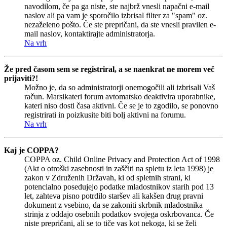
navodilom, če pa ga niste, ste najbrž vnesli napačni e-mail
naslov ali pa vam je sporočilo izbrisal filter za "spam" oz.
nezaželeno pošto. Če ste prepričani, da ste vnesli pravilen e-
mail naslov, kontaktirajte administratorja.
Na vrh
Že pred časom sem se registriral, a se naenkrat ne morem več
prijaviti?!
Možno je, da so administratorji onemogočili ali izbrisali Vaš
račun. Marsikateri forum avtomatsko deaktivira uporabnike,
kateri niso dosti časa aktivni. Če se je to zgodilo, se ponovno
registrirati in poizkusite biti bolj aktivni na forumu.
Na vrh
Kaj je COPPA?
COPPA oz. Child Online Privacy and Protection Act of 1998
(Akt o otroški zasebnosti in zaščiti na spletu iz leta 1998) je
zakon v Združenih Državah, ki od spletnih strani, ki
potencialno posedujejo podatke mladostnikov starih pod 13
let, zahteva pisno potrdilo staršev ali kakšen drug pravni
dokument z vsebino, da se zakoniti skrbnik mladostnika
strinja z oddajo osebnih podatkov svojega oskrbovanca. Če
niste prepričani, ali se to tiče vas kot nekoga, ki se želi