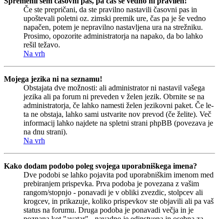
Spremenil sem časovni pas, pa čas še vedno ni pravilen!
Če ste prepričani, da ste pravilno nastavili časovni pas in
upoštevali poletni oz. zimski premik ure, čas pa je še vedno
napačen, potem je nepravilno nastavljena ura na strežniku.
Prosimo, opozorite administratorja na napako, da bo lahko
rešil težavo.
Na vrh
Mojega jezika ni na seznamu!
Obstajata dve možnosti: ali administrator ni nastavil vašega
jezika ali pa forum ni preveden v želen jezik. Obrnite se na
administratorja, če lahko namesti želen jezikovni paket. Če le-
ta ne obstaja, lahko sami ustvarite nov prevod (če želite). Več
informacij lahko najdete na spletni strani phpBB (povezava je
na dnu strani).
Na vrh
Kako dodam podobo poleg svojega uporabniškega imena?
Dve podobi se lahko pojavita pod uporabniškim imenom med
prebiranjem prispevka. Prva podoba je povezana z vašim
rangom/stopnjo - ponavadi je v obliki zvezdic, stolpcev ali
krogcev, in prikazuje, koliko prispevkov ste objavili ali pa vaš
status na forumu. Druga podoba je ponavadi večja in je
poznana kot "avatar" - navadno je edinstvena in osebna za