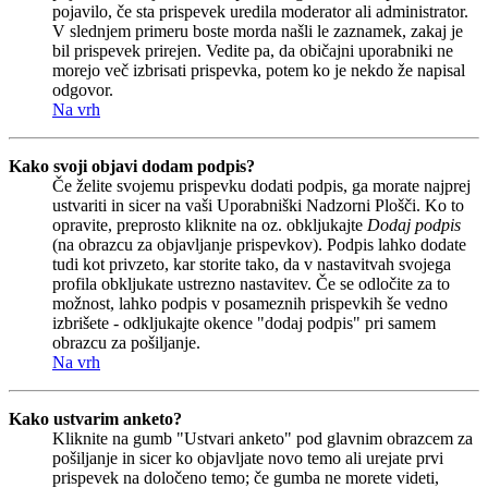
pojavilo, če sta prispevek uredila moderator ali administrator.
V slednjem primeru boste morda našli le zaznamek, zakaj je
bil prispevek prirejen. Vedite pa, da običajni uporabniki ne
morejo več izbrisati prispevka, potem ko je nekdo že napisal
odgovor.
Na vrh
Kako svoji objavi dodam podpis?
Če želite svojemu prispevku dodati podpis, ga morate najprej
ustvariti in sicer na vaši Uporabniški Nadzorni Plošči. Ko to
opravite, preprosto kliknite na oz. obkljukajte
Dodaj podpis
(na obrazcu za objavljanje prispevkov). Podpis lahko dodate
tudi kot privzeto, kar storite tako, da v nastavitvah svojega
profila obkljukate ustrezno nastavitev. Če se odločite za to
možnost, lahko podpis v posameznih prispevkih še vedno
izbrišete - odkljukajte okence "dodaj podpis" pri samem
obrazcu za pošiljanje.
Na vrh
Kako ustvarim anketo?
Kliknite na gumb "Ustvari anketo" pod glavnim obrazcem za
pošiljanje in sicer ko objavljate novo temo ali urejate prvi
prispevek na določeno temo; če gumba ne morete videti,