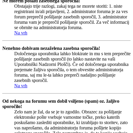
Ne morem poslati zasebnega sporočila!
Obstajajo trije razlogi, zakaj tega ne morete storiti: 1. niste
registrirani in/ali prijavljeni, 2. administrator foruma je za ves
forum preprečil pošiljanje zasebnih sporočil, 3. administrator
foruma vam je preprečil pošiljanje sporočil. Za več informacij
se obrnite na administratorja foruma.
Na vrh
Nenehno dobivam nezaželena zasebna sporočila!
Določenega uporabnika lahko blokirate in mu s tem preprečite
pošiljanje zasebnih sporočil (to lahko nastavite na vaši
Uporabniški Nadzorni Plošči). Če od določenega uporabnika
prejemate žaljiva sporočila, o tem obvestite administratorja
foruma, saj mu le-ta lahko prepreči nadaljno pošiljanje
zasebnih sporočil.
Na vrh
Od nekoga na forumu sem dobil vsiljeno (spam) oz. žaljivo
sporočilo!
Zelo nam je žal, da se je to zgodilo. Obrazec za pošiljanje
elektronske pošte vsebuje varnostne točke, preko katerih
poskušamo zaslediti uporabnike, ki izrabljajo to storitev, zato
vas naprošamo, da administratorju foruma pošljete kopijo