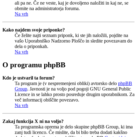
ali pa ne. Če ne veste, kaj je dovoljeno naložiti in kaj ne, se
obrnite na administratorja foruma.
Na vrh
Kako najdem svoje priponke?
Če želite najti seznam priponk, ki ste jih naložili, pojdite na
vašo Uporabniško Nadzorno Ploščo in sledite povezavam do
dela o priponkah.
Na vrh
O programu phpBB
Kdo je ustvaril ta forum?
Ta program je (v nespremenjeni obliki) avtorsko delo
phpBB
Group
. Javnosti je na voljo pod pogoji GNU General Public
Licence in se lahko prosto posreduje drugim uporabnikom. Za
več informacij obiščite povezavo.
Na vrh
Zakaj funkcija X ni na voljo?
Ta programska oprema je delo skupine phpBB Group, ki ima
zanj tudi licenco. Če mislite, da bi bilo treba dodati kakšno