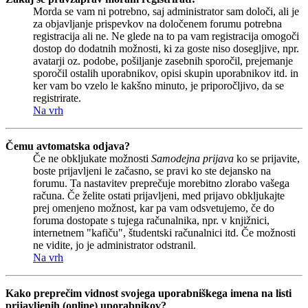
Morda se vam ni potrebno, saj administrator sam določi, ali je
za objavljanje prispevkov na določenem forumu potrebna
registracija ali ne. Ne glede na to pa vam registracija omogoči
dostop do dodatnih možnosti, ki za goste niso dosegljive, npr.
avatarji oz. podobe, pošiljanje zasebnih sporočil, prejemanje
sporočil ostalih uporabnikov, opisi skupin uporabnikov itd. in
ker vam bo vzelo le kakšno minuto, je priporočljivo, da se
registrirate.
Na vrh
Čemu avtomatska odjava?
Če ne obkljukate možnosti
Samodejna prijava
ko se prijavite,
boste prijavljeni le začasno, se pravi ko ste dejansko na
forumu. Ta nastavitev preprečuje morebitno zlorabo vašega
računa. Če želite ostati prijavljeni, med prijavo obkljukajte
prej omenjeno možnost, kar pa vam odsvetujemo, če do
foruma dostopate s tujega računalnika, npr. v knjižnici,
internetnem "kafiču", študentski računalnici itd. Če možnosti
ne vidite, jo je administrator odstranil.
Na vrh
Kako preprečim vidnost svojega uporabniškega imena na listi
prijavljenih (online) uporabnikov?