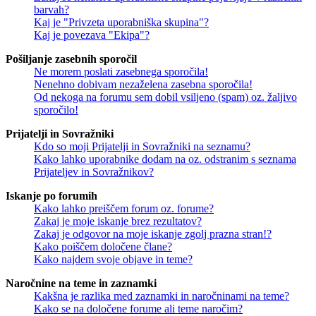
barvah?
Kaj je "Privzeta uporabniška skupina"?
Kaj je povezava "Ekipa"?
Pošiljanje zasebnih sporočil
Ne morem poslati zasebnega sporočila!
Nenehno dobivam nezaželena zasebna sporočila!
Od nekoga na forumu sem dobil vsiljeno (spam) oz. žaljivo
sporočilo!
Prijatelji in Sovražniki
Kdo so moji Prijatelji in Sovražniki na seznamu?
Kako lahko uporabnike dodam na oz. odstranim s seznama
Prijateljev in Sovražnikov?
Iskanje po forumih
Kako lahko preiščem forum oz. forume?
Zakaj je moje iskanje brez rezultatov?
Zakaj je odgovor na moje iskanje zgolj prazna stran!?
Kako poiščem določene člane?
Kako najdem svoje objave in teme?
Naročnine na teme in zaznamki
Kakšna je razlika med zaznamki in naročninami na teme?
Kako se na določene forume ali teme naročim?