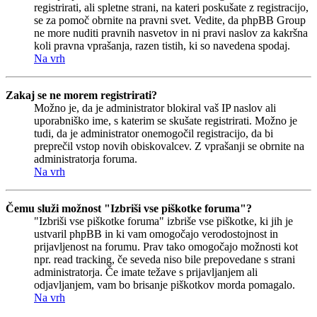
registrirati, ali spletne strani, na kateri poskušate z registracijo,
se za pomoč obrnite na pravni svet. Vedite, da phpBB Group
ne more nuditi pravnih nasvetov in ni pravi naslov za kakršna
koli pravna vprašanja, razen tistih, ki so navedena spodaj.
Na vrh
Zakaj se ne morem registrirati?
Možno je, da je administrator blokiral vaš IP naslov ali
uporabniško ime, s katerim se skušate registrirati. Možno je
tudi, da je administrator onemogočil registracijo, da bi
preprečil vstop novih obiskovalcev. Z vprašanji se obrnite na
administratorja foruma.
Na vrh
Čemu služi možnost "Izbriši vse piškotke foruma"?
"Izbriši vse piškotke foruma" izbriše vse piškotke, ki jih je
ustvaril phpBB in ki vam omogočajo verodostojnost in
prijavljenost na forumu. Prav tako omogočajo možnosti kot
npr. read tracking, če seveda niso bile prepovedane s strani
administratorja. Če imate težave s prijavljanjem ali
odjavljanjem, vam bo brisanje piškotkov morda pomagalo.
Na vrh