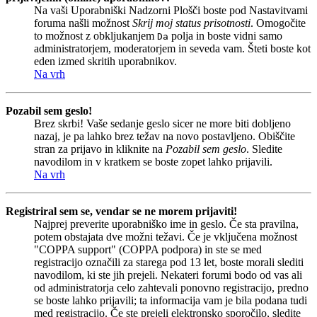
Na vaši Uporabniški Nadzorni Plošči boste pod Nastavitvami
foruma našli možnost
Skrij moj status prisotnosti
. Omogočite
to možnost z obkljukanjem
polja in boste vidni samo
Da
administratorjem, moderatorjem in seveda vam. Šteti boste kot
eden izmed skritih uporabnikov.
Na vrh
Pozabil sem geslo!
Brez skrbi! Vaše sedanje geslo sicer ne more biti dobljeno
nazaj, je pa lahko brez težav na novo postavljeno. Obiščite
stran za prijavo in kliknite na
Pozabil sem geslo
. Sledite
navodilom in v kratkem se boste zopet lahko prijavili.
Na vrh
Registriral sem se, vendar se ne morem prijaviti!
Najprej preverite uporabniško ime in geslo. Če sta pravilna,
potem obstajata dve možni težavi. Če je vključena možnost
"COPPA support" (COPPA podpora) in ste se med
registracijo označili za starega pod 13 let, boste morali slediti
navodilom, ki ste jih prejeli. Nekateri forumi bodo od vas ali
od administratorja celo zahtevali ponovno registracijo, predno
se boste lahko prijavili; ta informacija vam je bila podana tudi
med registracijo. Če ste prejeli elektronsko sporočilo, sledite