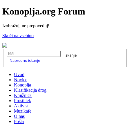
Konoplja.org Forum
Izobražuj, ne prepoveduj!
Skoči na vsebino
Iskanje
Napredno iskanje
Uvod
Novice
Konoplja
Klasifikacija drog
Knjižnica
Prosti tek
Aktivist
Muzikafe
O nas
Pošta