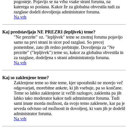
pogosteje. Pojavijo se na vrhu vsake strani foruma, na
katerega so poslana. Kakor že za globalna obvestila tudi za
razglase dodeli dovoljenja administrator foruma.
Na vrh
Kaj predstavljajo NE PREZRI (lepljivek) teme?
"Ne prezrite" oz. "lepljivek" teme se znotraj foruma pojavijo
samo na prvi strani in sicer pod razglasi. So precej
pomembne, zato jih redno prebirajte. Dovoljenja za "Ne
prezrite" ("lepljivek") teme so, kakor za globalna obvestila in
za razglase, dodeljena s strani administratorja foruma.
Na vrh
Kaj so zaklenjene teme?
Zaklenjene teme so tiste teme, kjer uporabniki ne morejo več
odgovarjati, morebitne ankete, ki jih vsebuje, pa so končane.
Teme so lahko zaklenjene iz večih razlogov, zaklenita pa jih
lahko tako moderator kakor tudi admnistrator foruma. Tudi
sami imate morda možnost, da svojo temo zaklenete, kar pa je
seveda odvisno od možnosti in dovoljenj, ki vam jih je dodelil
administrator foruma.
Na vrh