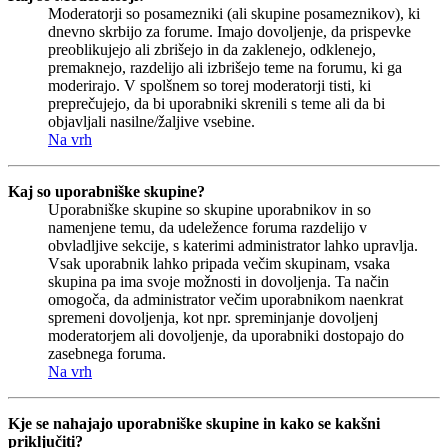
Moderatorji so posamezniki (ali skupine posameznikov), ki
dnevno skrbijo za forume. Imajo dovoljenje, da prispevke
preoblikujejo ali zbrišejo in da zaklenejo, odklenejo,
premaknejo, razdelijo ali izbrišejo teme na forumu, ki ga
moderirajo. V spolšnem so torej moderatorji tisti, ki
preprečujejo, da bi uporabniki skrenili s teme ali da bi
objavljali nasilne/žaljive vsebine.
Na vrh
Kaj so uporabniške skupine?
Uporabniške skupine so skupine uporabnikov in so
namenjene temu, da udeležence foruma razdelijo v
obvladljive sekcije, s katerimi administrator lahko upravlja.
Vsak uporabnik lahko pripada večim skupinam, vsaka
skupina pa ima svoje možnosti in dovoljenja. Ta način
omogoča, da administrator večim uporabnikom naenkrat
spremeni dovoljenja, kot npr. spreminjanje dovoljenj
moderatorjem ali dovoljenje, da uporabniki dostopajo do
zasebnega foruma.
Na vrh
Kje se nahajajo uporabniške skupine in kako se kakšni
priključiti?